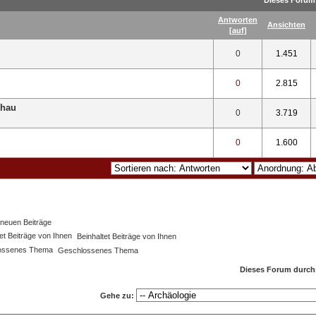
Dieses Forum 
Antworten
Ansichten
[
auf
]
schnittlich
0
1.451
schnittlich
0
2.815
chau
schnittlich
0
3.719
schnittlich
0
1.600
neuen Beiträge
Beinhaltet Beiträge von Ihnen
Geschlossenes Thema
Dieses Forum durch
Gehe zu: