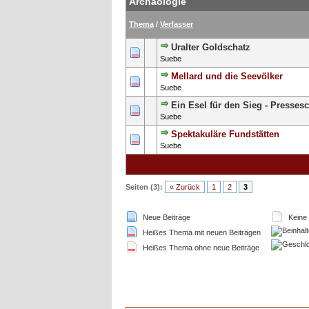
Archäologie
Thema
/
Verfasser
Uralter Goldschatz
0 Bewertung(en) - 0 von 5 durch
1
2
3
4
5
Suebe
Mellard und die Seevölker
0 Bewertung(en) - 0 von 5 durch
1
2
3
4
5
Suebe
Ein Esel für den Sieg - Presses
0 Bewertung(en) - 0 von 5 durch
1
2
3
4
5
Suebe
Spektakuläre Fundstätten
0 Bewertung(en) - 0 von 5 durch
1
2
3
4
5
Suebe
Seiten (3):
« Zurück
1
2
3
Neue Beiträge
Keine 
Heißes Thema mit neuen Beiträgen
Heißes Thema ohne neue Beiträge