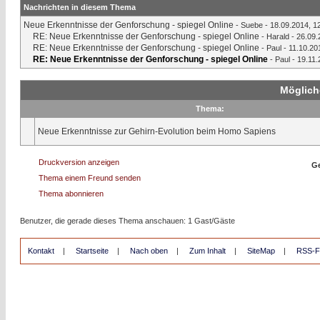
Nachrichten in diesem Thema
Neue Erkenntnisse der Genforschung - spiegel Online
-
Suebe
- 18.09.2014, 1
RE: Neue Erkenntnisse der Genforschung - spiegel Online
-
Harald
- 26.09.
RE: Neue Erkenntnisse der Genforschung - spiegel Online
-
Paul
- 11.10.20
RE: Neue Erkenntnisse der Genforschung - spiegel Online
-
Paul
- 19.11.
Möglich
Thema:
Neue Erkenntnisse zur Gehirn-Evolution beim Homo Sapiens
Druckversion anzeigen
Ge
Thema einem Freund senden
Thema abonnieren
Benutzer, die gerade dieses Thema anschauen: 1 Gast/Gäste
Kontakt
|
Startseite
|
Nach oben
|
Zum Inhalt
|
SiteMap
|
RSS-F