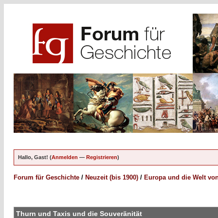
Hallo, Gast! (
Anmelden
—
Registrieren
)
Forum für Geschichte
/
Neuzeit (bis 1900)
/
Europa und die Welt von
Thurn und Taxis und die Souveränität