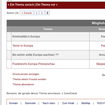
«
Ein Thema zurück
|
Ein Thema vor
»
Seiten (3):
« Zurück
1
2
3
Möglich
Thema:
Verfa
Kriminalität in Europa
Pa
Terror in Europa
Pa
Bis wohin sollte Europa wachsen ??
Anna
Frankreichs Europa Presseschau
Steppe
Druckversion anzeigen
Ge
Thema einem Freund senden
Thema abonnieren
Benutzer, die gerade dieses Thema anschauen: 1 Gast/Gäste
Kontakt
|
Startseite
|
Nach oben
|
Zum Inhalt
|
SiteMap
|
RSS-F