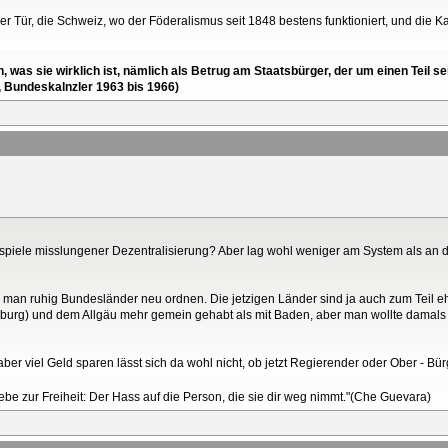
er Tür, die Schweiz, wo der Föderalismus seit 1848 bestens funktioniert, und die
en, was sie wirklich ist, nämlich als Betrug am Staatsbürger, der um einen Tei
, Bundeskalnzler 1963 bis 1966)
eispiele misslungener Dezentralisierung? Aber lag wohl weniger am System als a
nte man ruhig Bundesländer neu ordnen. Die jetzigen Länder sind ja auch zum Teil 
urg) und dem Allgäu mehr gemein gehabt als mit Baden, aber man wollte damals w
ber viel Geld sparen lässt sich da wohl nicht, ob jetzt Regierender oder Ober - Bür
Liebe zur Freiheit: Der Hass auf die Person, die sie dir weg nimmt."(Che Guevara)