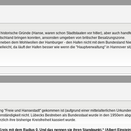
storische Gründe (Hanse, waren schon Stadtstaaten vor hitler), aber auch handf
tschland bringen konnten, ansonsten umgeben von britischer Besatzungszone.
 - neben dem Wohlwollen der Hamburger - den Hafen nicht mit dem Bundesland N
lleicht, da läuft der Hafen besser wie wenn die "Hauptverwaltung" in Hannover sitzt
"Freie und Hansestadt" gekommen ist (aufgrund einer mittelalterlichen Urkunden
genständigkeit nicht. Lübecks Bestreben als Bundesstaat wurde in den 1950ern abg
lich ihre bisherige Kreisfreiheit kassiert wurde.
reis mit dem Radius 0. Und das nennen sie ihren Standpunkt.“ (Albert Einstein