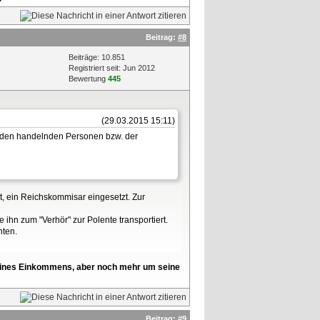
Beitrag:
#8
Beiträge: 10.851
Registriert seit: Jun 2012
Bewertung
445
(29.03.2015 15:11)
n den handelnden Personen bzw. der
, ein Reichskommisar eingesetzt. Zur
e ihn zum "Verhör" zur Polente transportiert.
nten.
l seines Einkommens, aber noch mehr um seine
Beitrag:
#9