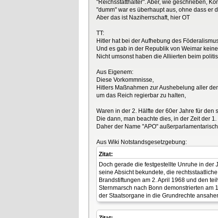
"Reichsstatthalter". Aber, wie geschrieben, Ko
"dumm" war es überhaupt aus, ohne dass er d
Aber das ist Naziherrschaft, hier OT
TT:
Hitler hat bei der Aufhebung des Föderalismu
Und es gab in der Republik von Weimar keine
Nicht umsonst haben die Alliierten beim poli
Aus Eigenem:
Diese Vorkommnisse,
Hitlers Maßnahmen zur Aushebelung aller dem
um das Reich regierbar zu halten,
Waren in der 2. Hälfte der 60er Jahre für de
Die dann, man beachte dies, in der Zeit der 
Daher der Name "APO" außerparlamentarische
Aus Wiki Notstandsgesetzgebung:
Zitat:
Doch gerade die festgestellte Unruhe in der 
seine Absicht bekundete, die rechtsstaatli
Brandstiftungen am 2. April 1968 und den tei
Sternmarsch nach Bonn demonstrierten am 11.
der Staatsorgane in die Grundrechte ansahe
Zitat: