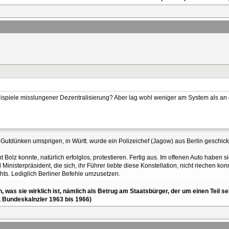
Beispiele misslungener Dezentralisierung? Aber lag wohl weniger am System als a
tdünken umsprigen, in Württ. wurde ein Polizeichef (Jagow) aus Berlin geschickt
 Bolz konnte, natürlich erfolglos, protestieren. Fertig aus. Im offenen Auto haben si
inisterpräsident, die sich, ihr Führer liebte diese Konstellation, nicht riechen kon
hts. Lediglich Berliner Befehle umzusetzen.
en, was sie wirklich ist, nämlich als Betrug am Staatsbürger, der um einen Tei
, Bundeskalnzler 1963 bis 1966)