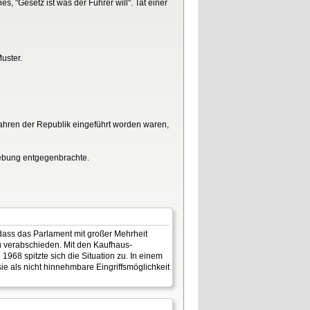
, "Gesetz ist was der Führer will". Tat einer
uster.
ahren der Republik eingeführt worden waren,
gebung entgegenbrachte.
 dass das Parlament mit großer Mehrheit
u verabschieden. Mit den Kaufhaus-
968 spitzte sich die Situation zu. In einem
e als nicht hinnehmbare Eingriffsmöglichkeit