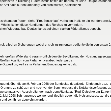
mpetenzen in Richtung Füderalismus hatten die überhaupt keine. Da gab es nur eines
as Amt nach außen unbedingt verlieren musste, Streicher zB.
s sich analog Papen, siehe "Preußenschlag", verhalten. Hatte er ein wunderbares M
 Möglichkeiten diese Handlungen des Reiches zu verhindern.
tischen Wiederaufbau Deutschlands auf einen starken Föderalismus gepocht.
okratischen Sicherungen wobei er sich Instrumenten bediente die in den ersten J
n sehr großen Widerstand verantwortlich den die Bevölkerung der Notstandsgesetz
1. Großen koalition vom Parlament verabschiedet wurde.
 Opposition, weil es im Parlament Bundestag keine gab.
Jugend, über die am 9. Februar 1968 der Bundestag debattierte, führte auch dazu,
che Ordnung zu schützen und noch vor der Sommerpause die Notstandsverfassung z
lweise massiven Ausschreitungen nach dem Attentat auf Rudi Dutschke am 11. April 1
 Mai 1968 Zehntausende weitgehend friedlich gegen die Notstandsgesetze, die si
n und von ihnen abgelehnt wurden.