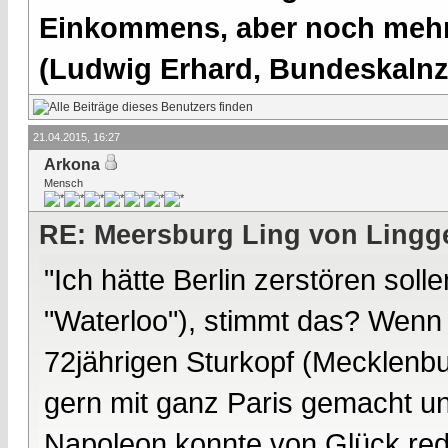
Einkommens, aber noch mehr 
(Ludwig Erhard, Bundeskalnzl
21.04.2015, 16:27
Arkona
Mensch
RE: Meersburg Ling von Lingg
"Ich hätte Berlin zerstören sol
"Waterloo"), stimmt das? Wenn 
72jährigen Sturkopf (Mecklenbu
gern mit ganz Paris gemacht und
Napoleon konnte von Glück red