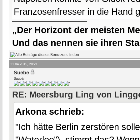
Franzosenfresser in die Hand ge
„Der Horizont der meisten Me
Und das nennen sie ihren Sta
21.04.2015, 20:21
Suebe
Saubär
RE: Meersburg Ling von Lingg
Arkona schrieb:
"Ich hätte Berlin zerstören sol
"Waterloo"), stimmt das? Wenn 