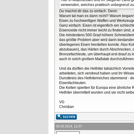
verwenden, welches praktisch unbegrenzt zur
Du machst dir das zu einfach. Denn:
Warum tat man es dann nicht? Warum begann zw
Eisen zu hochwertigen Waffen und Werkzeugen
Ganz einfach: Eisen ist eigentlich ein schle
Eisenoxide nicht immer leicht zu finden sind,
Die mindestens 500 Grad höhere Schmelztemp
das größte Problem aber wird darin bestanden
überlegenes Eisen herstellen konnte. Also K
abzubauen), das Härten durch Abschrecken, 
Bronzefachleute, um überhaupt erst drauf z
auch in solch großem Maßstab durchzuführen,
Und da dürften die Hethiter tatsächlich Vorr
arbeiteten, sich verstreut haben und ihr Wis
Dunstkreis des Hethiterreiches stammend - die
Eisenfachleuten.
Die Kelten spielten für Europa eine ähnliche R
Hethiter übermittelt wurden und sie nicht selb
VG
Christian
09.03.2014, 12:37