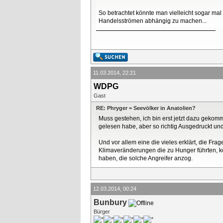
So betrachtet könnte man vielleicht sogar ma
Handelsströmen abhängig zu machen...
11.03.2014, 22:21
WDPG
Gast
RE: Phryger = Seevölker in Anatolien?
Muss gestehen, ich bin erst jetzt dazu gekom
gelesen habe, aber so richtig Ausgedruckt und
Und vor allem eine die vieles erklärt, die Fr
Klimaveränderungen die zu Hunger führten, 
haben, die solche Angreifer anzog.
12.03.2014, 00:24
Bunbury
Bürger