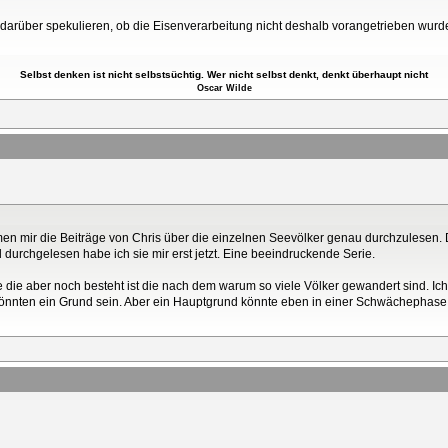
l darüber spekulieren, ob die Eisenverarbeitung nicht deshalb vorangetrieben wurd
Selbst denken ist nicht selbstsüchtig. Wer nicht selbst denkt, denkt überhaupt nicht
Oscar Wilde
men mir die Beiträge von Chris über die einzelnen Seevölker genau durchzulesen
 durchgelesen habe ich sie mir erst jetzt. Eine beeindruckende Serie.
age die aber noch besteht ist die nach dem warum so viele Völker gewandert sind. I
könnten ein Grund sein. Aber ein Hauptgrund könnte eben in einer Schwächepha