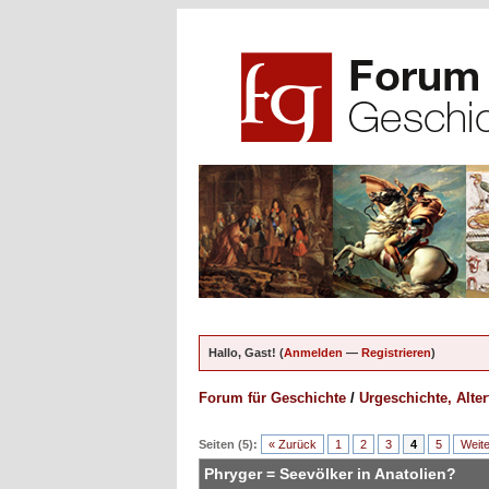
Hallo, Gast! (
Anmelden
—
Registrieren
)
Forum für Geschichte
/
Urgeschichte, Alte
ungen - 5 im Durchschnitt
Seiten (5):
« Zurück
1
2
3
4
5
Weite
Phryger = Seevölker in Anatolien?