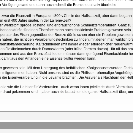
 Verfügung stand und dann auch schnell die Bronze qualitativ überholte.
ar die Eisenzeit in Europa um 800 v.Chr. in der Hallstattzeit, aber dann begann
 erst 400 Jahre später, in der LaTene-Zeit?
chter Werkstoff, spröde, rostend, und er braucht hohe Schmelztemperaturen. Ganz 
 aber das dürfte für einen Eisenfachmann noch das kleinste Problem gewesen sein.
eratur des Eisen gegenüber der Bronze dürfte schon eher ein Problem gewesen 
 haben, die richtigen Verarbeitungstechniken zu finden, mit denen man wirklich b
ohlenstoffanreicherung, Kaltschmieden (mit immer wieder erforderlicher Neuerwä
das Flexibelmachen durch Damaszieren (oder frühe Formen davon) - für all das 
u kommen und aus den Bronzefachleuten müssen dann genügend Eisenfachleute he
 damit aus den Anfängen eine Eisenzeitkultur werden kann.
eiter gewesen sein. Mit dem Untergang des hethitischen Königshauses werden Fachle
sen mitgenommen haben. Nicht umsonst sind es die Philister - ehemalige Angehörig
 die Eisenverarbeitung in die Levante brachten. Die Assyrer als Nachbarn der Heth
olle wie die Hethiter für Vorderasien - auch wenn ihnen (vielleicht durch Vermittlu
er drauf gekommen sind - , aber auch sie brauchten die ganze Hallstattzeit über, u