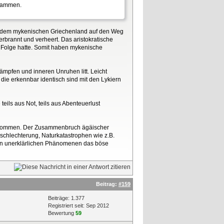
usammen.
us dem mykenischen Griechenland auf den Weg
rbrannt und verheert. Das aristokratische
Folge hatte. Somit haben mykenische
mpfen und inneren Unruhen litt. Leicht
die erkennbar identisch sind mit den Lykiern
ils aus Not, teils aus Abenteuerlust
bgekommen. Der Zusammenbruch ägäischer
rschlechterung, Naturkatastrophen wie z.B.
chen unerklärlichen Phänomenen das böse
Beitrag:
#159
Beiträge: 1.377
Registriert seit: Sep 2012
Bewertung
59