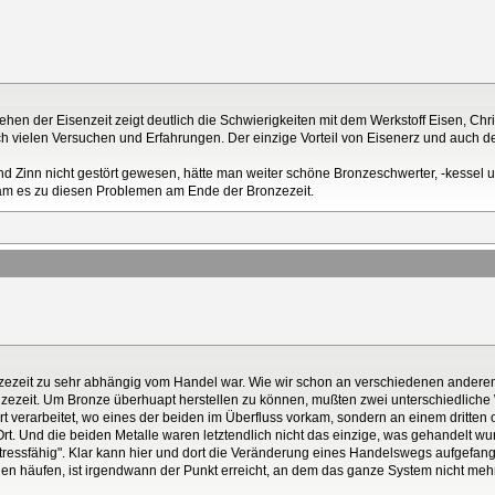
en der Eisenzeit zeigt deutlich die Schwierigkeiten mit dem Werkstoff Eisen, Chri
h vielen Versuchen und Erfahrungen. Der einzige Vorteil von Eisenerz und auch der
d Zinn nicht gestört gewesen, hätte man weiter schöne Bronzeschwerter, -kessel us
kam es zu diesen Problemen am Ende der Bronzezeit.
zezeit zu sehr abhängig vom Handel war. Wie wir schon an verschiedenen andere
zezeit. Um Bronze überhuapt herstellen zu können, mußten zwei unterschiedliche
dort verarbeitet, wo eines der beiden im Überfluss vorkam, sondern an einem dritt
rt. Und die beiden Metalle waren letztendlich nicht das einzige, was gehandelt wu
"stressfähig". Klar kann hier und dort die Veränderung eines Handelswegs aufgefang
gen häufen, ist irgendwann der Punkt erreicht, an dem das ganze System nicht meh