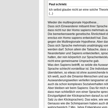
Paul schrieb:
Ich selbst glaube nicht an eine solche Theo
(...)
Wieder die multiregionale Hypothese...
Dass sich Einwanderer mitsamt ihrer Sprache 
dass nicht nur der Homo sapiens mehrmals auf
Die bemerkenswerte genetische Ähnlichkeit 
erectus ein Homo sapiens entwickelt hat. Das 
gegen die Multiregionale Hypothese. Aber da
Dass sich Sprache mehrmals unabhängig vonei
werden darf. Schon allein die Tatsache, dass 
Neandertaler und Sapiens entwickelten, sprach
hatten, der rein körperlich zur Sprachentwic
nicht eine gemeinsame Ursprache gab.
Was den Sapiens betrifft, so setzte die Ausw
Sprache schlecht vorstellbar ist. Die Individ
überstehen, so etwas ist ohne ausreichende 
Ich weiß, auch die Dmanisi-Menschen und auch 
Auswanderungswellen verliefen langsamer als
auch da schon komplexes Sozialverhalten nöti
Aber bleiben wir beim Sapiens: Das für mich w
dass man schließlich von einer Sprache sprec
Einzigartigkeit der Klicksprachen darauf zu s
Satz zu den Klicksprachen). Das wäre, wie 
Genauso wie die Schimpansen haben auch die
wahrscheinlich 7 Mio. Jahre Entwicklung vom