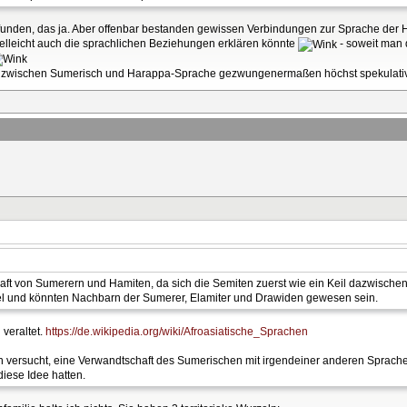
nden, das ja. Aber offenbar bestanden gewissen Verbindungen zur Sprache der Ha
lleicht auch die sprachlichen Beziehungen erklären könnte
- soweit man 
 zwischen Sumerisch und Harappa-Sprache gezwungenermaßen höchst spekulativ.
ft von Sumerern und Hamiten, da sich die Semiten zuerst wie ein Keil dazwisch
el und könnten Nachbarn der Sumerer, Elamiter und Drawiden gewesen sein.
 veraltet.
https://de.wikipedia.org/wiki/Afroasiatische_Sprachen
versucht, eine Verwandtschaft des Sumerischen mit irgendeiner anderen Sprache z
iese Idee hatten.