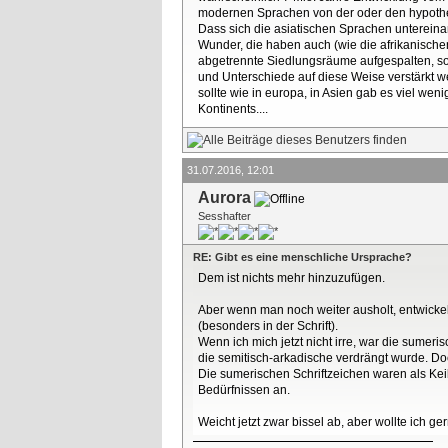
modernen Sprachen von der oder den hypoth
Dass sich die asiatischen Sprachen untereina
Wunder, die haben auch (wie die afrikanischen
abgetrennte Siedlungsräume aufgespalten, so 
und Unterschiede auf diese Weise verstärkt we
sollte wie in europa, in Asien gab es viel we
Kontinents....
31.07.2016, 12:01
Aurora
Sesshafter
RE: Gibt es eine menschliche Ursprache?
Dem ist nichts mehr hinzuzufügen.
Aber wenn man noch weiter ausholt, entwickel
(besonders in der Schrift).
Wenn ich mich jetzt nicht irre, war die sumer
die semitisch-arkadische verdrängt wurde. Doc
Die sumerischen Schriftzeichen waren als Keils
Bedürfnissen an.
Weicht jetzt zwar bissel ab, aber wollte ich 