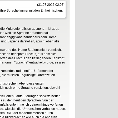
(31.07.2016 02:07)
h ihre Sprache immer mit den Einheimischen,
ie Multiregionalisten ausgehen, ist aber,
er Welt die Sprache erfunden hat.
s unabhängig voneinander aus dem Homo
und Sapiens darstellen, spricht ebenfalls
Ursprung des Homo Sapiens nicht vermischt
ar schon der späte Erectus, aus dem sich
-Arten des Erectus den tiefliegenden Kehlkopf
Phänomen "Sprache" entwickelt wurde, es also
ne zumindest rudimentäre Urformen der
en, sie mussten ungünstige Jahreszeiten
cht sprechen. Aber diese ersten
ich noch ohne Sprache vorstellen, obwohl
tikulierten Lautäußerungen so verfeinerten,
is zu den heutigen Sprachen. Von der
jedenfalls entenhme ich deinem hingeworfenen
e, wie sich die Urmenschen verhalten haben.
ansen UND der moderne Mensch durch
die Klicksprachen wie auch die anderen