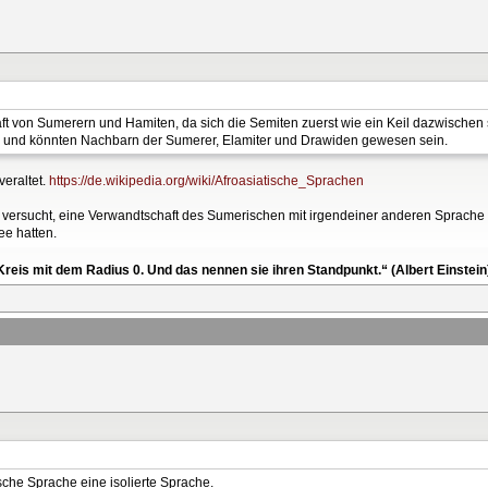
t von Sumerern und Hamiten, da sich die Semiten zuerst wie ein Keil dazwische
l und könnten Nachbarn der Sumerer, Elamiter und Drawiden gewesen sein.
veraltet.
https://de.wikipedia.org/wiki/Afroasiatische_Sprachen
versucht, eine Verwandtschaft des Sumerischen mit irgendeiner anderen Sprache z
ee hatten.
reis mit dem Radius 0. Und das nennen sie ihren Standpunkt.“ (Albert Einstein
ische Sprache eine isolierte Sprache.