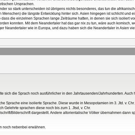
etischen Ursprachen.
nder so stark unterscheiden ist übrigens nichts besonderes, das tun die afrikanis
 Menschen) die längste Entwicklung hinter sich. Asien hingegen ist schlicht und e
dass die einzelnen Sprachen lange Zeiträume hatten, in denen sie sich isoliert 
rden konnten. Mit dem Neandertaler hat das gar nix zu tun, wäre auch komisch, wen
niger Neandertaler wie in Europa, und dazu haben sich die Neandertaler in Asien vi
te sich die Sprach noch ausführlicher in den Jahrtausenden/Jahrhunderten. Auch h
ische Sprache eine isolierte Sprache. Diese wurde in Mesopotamien im 3. Jtd. v. C
h Gelehrte sprachen diese noch bis zum 1. Jtsd, v. Chr.
chrift/Bilderschrift dargestellt. Andere altorientalische Völker übernahmen dann spä
gern noch nebenbei erwähnen.