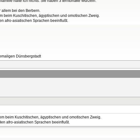
amilie halte ich nichts. Sie haben 3 territoriake Wurzeln:
r allem bei den Berbern.
m beim Kuschitischen, ägyptischen und omotischen Zweig.
n afro-asiatischen Sprachen beeinflußt.
ehemaligen Dünsbergstadt
em beim Kuschitischen, ägyptischen und omotischen Zweig.
en afro-asiatischen Sprachen beeinflußt.