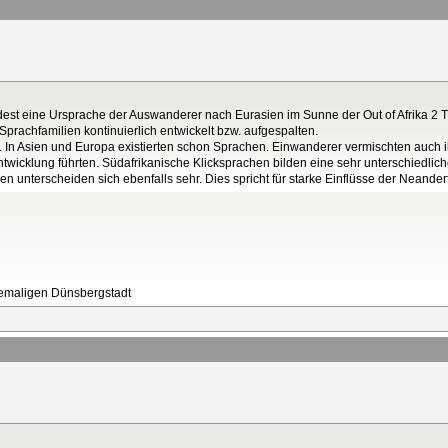
dest eine Ursprache der Auswanderer nach Eurasien im Sunne der Out of Afrika 2 
Sprachfamilien kontinuierlich entwickelt bzw. aufgespalten.
ie. In Asien und Europa existierten schon Sprachen. Einwanderer vermischten auch
wicklung führten. Südafrikanische Klicksprachen bilden eine sehr unterschiedlic
n unterscheiden sich ebenfalls sehr. Dies spricht für starke Einflüsse der Neander
ehemaligen Dünsbergstadt