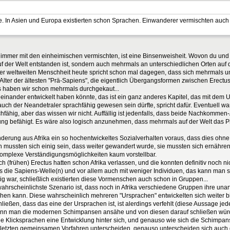
rie. In Asien und Europa existierten schon Sprachen. Einwanderer vermischten auc
immer mit den einheimischen vermischten, ist eine Binsenweisheit. Wovon du und d
 der Welt entstanden ist, sondern auch mehrmals an unterschiedlichen Orten auf d
der weltweiten Menschheit heute spricht schon mal dagegen, dass sich mehrmal
Alter der ältesten "Prä-Sapiens", die eigentlich Übergangsformen zwischen Erectus 
s haben wir schon mehrmals durchgekaut...
nander entwickelt haben könnte, das ist ein ganz anderes Kapitel, das mit dem 
auch der Neandetraler sprachfähig gewesen sein dürfte, spricht dafür. Eventuell w
fähig, aber das wissen wir nicht. Auffällig ist jedenfalls, dass beide Nachkommen
klung befähigt. Es wäre also logisch anzunehmen, dass mehrmals auf der Welt das 
anderung aus Afrika ein so hochentwickeltes Sozialverhalten voraus, dass dies oh
uen mussten sich einig sein, dass weiter gewandert wurde, sie mussten sich ernähr
komplexe Verständigungsmöglichkeiten kaum vorstellbar.
(frühen) Erectus hatten schon Afrika verlassen, und die konnten definitiv noch ni
 die Sapiens-Welle(n) und vor allem auch mit weniger Individuen, das kann man s
g war, schließlich existierten diese Vormenschen auch schon in Gruppen...
ahrscheinlichste Szenario ist, dass noch in Afrika verschiedene Gruppen ihre unar
hen kann. Diese wahrscheinlich mehreren "Ursprachen" entwickelten sich weiter b
chließen, dass das eine der Ursprachen ist, ist alerdings verfehlt (diese Aussage 
wenn man die modernen Schimpansen ansähe und von diesen darauf schließen würd
 Klicksprachen eine Entwicklung hinter sich, und genauso wie sich die Schimp
 letzten gemeinsamen Vorfahren unterscheiden, genauso unterscheiden sich auch 