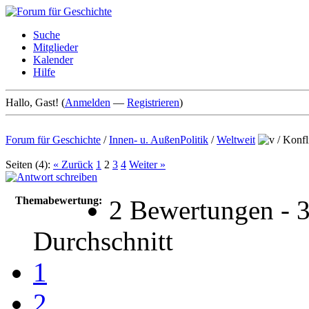
Suche
Mitglieder
Kalender
Hilfe
Hallo, Gast! (
Anmelden
—
Registrieren
)
Forum für Geschichte
/
Innen- u. AußenPolitik
/
Weltweit
/
Konfli
Seiten (4):
« Zurück
1
2
3
4
Weiter »
Themabewertung:
2 Bewertungen - 
Durchschnitt
1
2