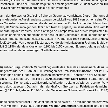
eine Burg in Groitzsch herausbildete. Dabei kam ihm aber auch die wankelmütige u
absetzen ließ und der 1090 als Vogelfreier erschlagen wurde. Zu dem zwischen 10
1106) pflegte Wiprecht allerdings ein gutes Verhältnis.
gann der Groitzscher Graf seine früheren Gegner zu vernichten. Diese näherten s
 in kriegerische Auseinandersetzungen verwickelt war. 1089 versuchten seine Wide
h das Gotteshaus anzünden und die daraufhin aus der Kirche flüchtenden Menschen t
rdert, als Sühne im folgenden Jahr nach Rom zu pilgern, um seine Absolution vom
P
f Anordnung des Papstes - nach Santiago de Compostela, wo er sich verpflichten mu
ge sollte er einen Schienbeinknochen des Heiligen Jakobs als Reliquie erhalten h
itzsch - das Benediktinerkloster St. Jakob in Pegau, das 1096 vom Erzbischof
Hart
ufgelöst wurde. Von diesem Kloster aus wurde die Kolonisation in Richtung Mulde
dolf
(† 1156), der dem Kloster von 1101 bis 1150 vorstand. Ebenso gelang es Wip
rben und mit der notwendigen Starthilfe auszurüsten.
06) auf der Burg Groitzsch. Wiprecht begleitete das Heer des Kaisers nach Mainz
ngen wurde. Am 1. Januar 1106 vollzogen der Erzbischof
Bruno von Trier
(† 112
 sorgten beide für den reibungslosen Machtwechsel. Ebenfalls an der Seite des Tr
is II.
(† 1118), die 1107 mit Hilfe des Abtes
Suger von Saint-Denis
(† 1151) in Châ
 Wormser Konkordats gezählt werden. Außerdem gelang es Wiprecht, seinen Ve
eburg durchzusetzen. Danach nahm der Graf von Groitzsch an Feldzügen Heinrichs
arn
(† 1116) teil, ehe er 1109/10 an der Seite seines Schwagers
Boriwoi II.
(† 1124
8/09) schloss Wiprecht II. ein Jahr später seine zweite Ehe mit der ebenfalls verwi
to von Meißen († 1067) aus dem
Haus Weimar-Orlamünde
. Gleichzeitig fand die H