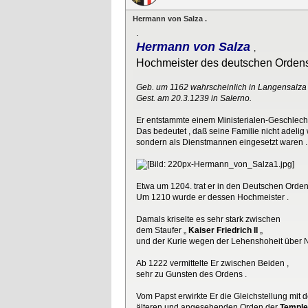
Hermann von Salza .
.
Hermann von Salza
,
Hochmeister des deutschen Orden
Geb. um 1162 wahrscheinlich in Langensalza 
Gest. am 20.3.1239 in Salerno.
Er entstammte einem Ministerialen-Geschlecht
Das bedeutet , daß seine Familie nicht adelig 
sondern als Dienstmannen eingesetzt waren .
Etwa um 1204. trat er in den Deutschen Orden 
Um 1210 wurde er dessen Hochmeister .
Damals kriselte es sehr stark zwischen
dem Staufer „
Kaiser Friedrich II
„
und der Kurie wegen der Lehenshoheit über N
Ab 1222 vermittelte Er zwischen Beiden ,
sehr zu Gunsten des Ordens .
Vom Papst erwirkte Er die Gleichstellung mit 
älteren und angesehenden Orden der
Temple