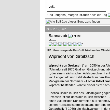
Luki.
Und übrigens , Morgen ist auch noch ein Tag
09.07.2012, 23:20
Sansavoir
Mensch
RE: Herausragende Persönlichkeiten des Mittelal
Wiprecht von Groitzsch
Wiprecht von Groitzsch
(* um 1050 in der Alt
(Altmark), seit 1070 Graf von Groitzsch und
I.
, der einem sächsischen Adelsgeschlecht en
von Lengenfeld und zählt deshalb zu den Ahni
Markgrafen der Nordmark –
Lothar Udo II. vo
Wiprecht bestanden, konnte bisher nicht nac
Ebenso ist der Tausch des Balsamgaus gegen d
Erwiesen ist nur, dass der Tausch zwischen 10
einen zukünftigen Konkurrenten aus seinem Ma
seinen Herrschaftsbereich entlang der Elbe 
Gottschalk
(† 1066) ein Machtvakuum in der u