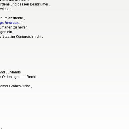
ordens
und dessen Besitztümer .
wiesen .
rium anstrebte ,
gs Andreas
an ,
umanen zu helfen .
gen ein .
Staat im Königreich nicht ,
nd , Livlands
n Orden , gerade Recht .
alemer Grabeskirche ,
 .