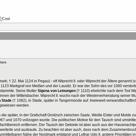
ters
mark; † 22. Mai 1124 in Pegau) - oft Wiprecht II. oder Wiprecht der Ältere genannt (x
 ab 1123 Markgraf von Meißen und der Lausitz. Er war der Sohn des vor 1060 vers
tstammte. Seine Mutter
Sigena von Leinungen
(† 1110) ehelichte nach dem Tod Wipr
nnen der Wittelsbacher. Wiprecht II. wuchs nach der Wiederverheiratung seiner Mut
n Stade
(† 1082), in Stade, später in Tangermünde auf. Inwieweit verwandtschaftli
hgewiesen werden.
ie später, in der Grafschaft Groitzsch zwischen Saale, Weiße Elster und Mulde 
67 und 1070 vollzogen wurde. Die politischen Motive für den Tausch sind umstritte
chtbereich entfernen. Der Tausch der Gebiete ist aber auch aus der Hausmachtpo
erweiterte und ausbaute. Zu beachten ist aber auch, dass nach dem Zusammenbruc
nmittelbaren Nähe der Nordmark entstand und Lothar Udo II. andere Prioritäten in 