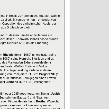
ete in Besitz zu nehmen. Als Hauptort wählte
existiert. Er versuchte nun – entweder von
ur Opposition des einheimischen Adels, der
aus Groitzsch vertrieb.
und zu dessen Familie er zeitlebens ein
ach Italien. Er erwarb schnell das Vertrauen
tigte Heinrich IV. 1085 die Erhebung
on Rheinfelden
(† 1080) unterstützte, seine
r 1080) seine Herrschaft festigen und es
d des Markgrafen
Ekbert von Meißen
(†
hen Saale, Weißen Elster und Mulde
te. Als Gegenleistung forderte er deren
erung von Rom, die zur Flucht
Gregors VII.
(†
Befehl Heinrichs in Rom gegen einen Löwen
apst
Clemens III.
(† 1100) vollzogenen
 1084 oder 1085 geschlossenen Ehe mit
Judith
e Budissin (um Bautzen) und Nisan (um
renen Kinder
Heinrich
und
Bertha
. Wiprecht
g-Zeitz eine rasche Erweiterung seines