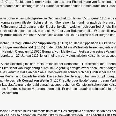
 1140), der Tochter der älteren Kunigunde aus ihrer Ehe mit Kuno von Beichlingen
Übernahme des umfangreichen Grundbesitzes der beiden Damen durch das Haus Gro
ngen im böhmischen Erbfolgestreit in Gegnerschaft zu Heinrich V. Er geriet 1111 in
II. konnte seinen ältesten Sohn erst nach über einen Jahr und nur nach der Herau
im Frühsommer 1113 aufgrund der Erbstreitigkeiten, welche nach dem Tod Ulrichs I
m schließlich gefangen setzte und als Verräter zum Tode verurteilte. Wiprecht III. 
g Trifels
abzusitzen hatte. Schließlich wurde das Haus Groitzsch aller Burgen und Gü
hsischen Herzog
Lothar von Supplinburg
(† 1133) an, der in Opposition zur kaiser
ter
Hoyer von Mansfeld
(† 1115) in der Schlacht am Welfesholz besiegten, leitete 
Heinrich Caput, um 1115/16 Burggraf von Meißen, zur Freilassung seines Vaters i
 bereits am 27. Januar 1117 fiel er in einem der vielen, mit den Kaiserlichen ausg
ltere zielstrebig mit der Restauration seiner Herrschaft. 1119 setzte er die Erne
um Erzbischof von Magdeburg durch. Im Gegenzug erfolgte (wohl noch unter Adalg
eues Werk“
in Halle an der Saale. Des Weiteren söhnte sich der Groitzscher mit 
en Meißen und Lausitz belehnte. Der sächsische Herzog Lothar von Supplinburg b
nannte deshalb
Konrad von Wettin
(† 1157), später
„der Große“
genannt, zum Mark
r Lausitz. Aufgrund der bald danach ausgebrochenen Kämpfe zwischen dem Kaiser
ines Brandes schwere Verbrennungen erlitt. Er ordnete daraufhin seine sofortige 
124 verstarb.
s von Groitzsch muss einerseits unter dem Gesichtspunkt der Kolonisation des he
er Zeit, des so genannten Investiturstreits, bewertet werden. Der
Abschluss des W