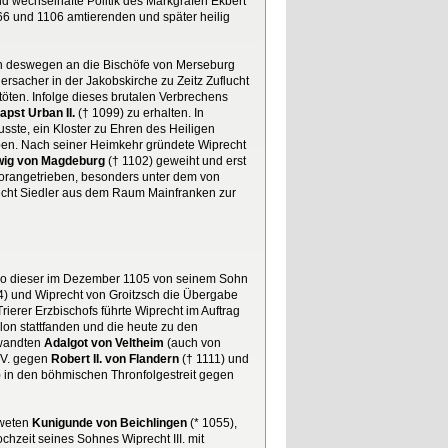
nd wechselhafte Politik des Markgrafen Ekbert
66 und 1106 amtierenden und später heilig
ich deswegen an die Bischöfe von Merseburg
rsacher in der Jakobskirche zu Zeitz Zuflucht
öten. Infolge dieses brutalen Verbrechens
apst Urban II.
(† 1099) zu erhalten. In
sste, ein Kloster zu Ehren des Heiligen
aben. Nach seiner Heimkehr gründete Wiprecht
wig von Magdeburg
(† 1102) geweiht und erst
 vorangetrieben, besonders unter dem von
recht Siedler aus dem Raum Mainfranken zur
, wo dieser im Dezember 1105 von seinem Sohn
4) und Wiprecht von Groitzsch die Übergabe
ierer Erzbischofs führte Wiprecht im Auftrag
lon stattfanden und die heute zu den
rwandten
Adalgot von Veltheim
(auch von
 V. gegen
Robert II. von Flandern
(† 1111) und
) in den böhmischen Thronfolgestreit gegen
tweten
Kunigunde von Beichlingen
(* 1055),
ochzeit seines Sohnes Wiprecht III. mit