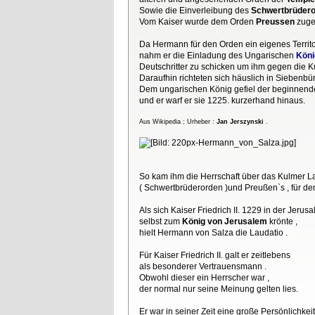
Sowie die Einverleibung des
Schwertbrüder
Vom Kaiser wurde dem Orden
Preussen
zuge
Da Hermann für den Orden ein eigenes Territo
nahm er die Einladung des Ungarischen
Köni
Deutschritter zu schicken um ihm gegen die K
Daraufhin richteten sich häuslich in Siebenbür
Dem ungarischen König gefiel der beginnende 
und er warf er sie 1225. kurzerhand hinaus.
Aus Wikipedia ; Urheber :
Jan Jerszynski
.
So kam ihm die Herrschaft über das Kulmer La
( Schwertbrüderorden )und Preußen`s , für de
Als sich Kaiser Friedrich II. 1229 in der Jerus
selbst zum
König von Jerusalem
krönte ,
hielt Hermann von Salza die Laudatio .
Für Kaiser Friedrich II. galt er zeitlebens
als besonderer Vertrauensmann .
Obwohl dieser ein Herrscher war ,
der normal nur seine Meinung gelten lies.
Er war in seiner Zeit eine große Persönlichkeit