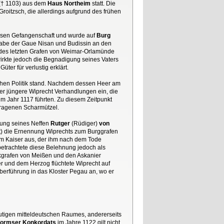
 († 1103) aus dem
Haus Northeim
statt. Die
itzsch, die allerdings aufgrund des frühen
 dessen Gefangenschaft und wurde auf
Burg
sgabe der Gaue Nisan und Budissin an den
I, des letzten Grafen von Weimar-Orlamünde
erwirkte jedoch die Begnadigung seines Vaters
ter für verlustig erklärt.
lichen Politik stand. Nachdem dessen Heer am
der jüngere Wiprecht Verhandlungen ein, die
m Jahr 1117 führten. Zu diesem Zeitpunkt
etragenen Scharmützel.
nnung seines Neffen
Rutger
(Rüdiger)
von
ot) die Ernennung Wiprechts zum Burggrafen
dem Kaiser aus, der ihm nach dem Tode
etrachtete diese Belehnung jedoch als
grafen von Meißen und den Askanier
 und dem Herzog flüchtete Wiprecht auf
Überführung in das Kloster Pegau an, wo er
utigen mitteldeutschen Raumes, andererseits
ormser Konkordats
im Jahre 1122 gilt nicht