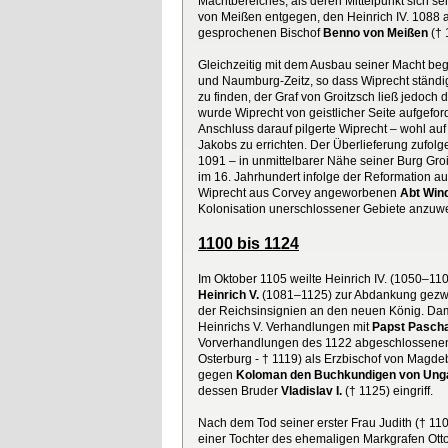
Machtbereiches, als deren Mittelpunkt sich s
von Meißen entgegen, den Heinrich IV. 1088 
gesprochenen Bischof
Benno von Meißen
(† 
Gleichzeitig mit dem Ausbau seiner Macht be
und Naumburg-Zeitz, so dass Wiprecht ständig
zu finden, der Graf von Groitzsch ließ jedoc
wurde Wiprecht von geistlicher Seite aufgefo
Anschluss darauf pilgerte Wiprecht – wohl au
Jakobs zu errichten. Der Überlieferung zufol
1091 – in unmittelbarer Nähe seiner Burg Gro
im 16. Jahrhundert infolge der Reformation a
Wiprecht aus Corvey angeworbenen
Abt Win
Kolonisation unerschlossener Gebiete anzuwe
1100 bis 1124
Im Oktober 1105 weilte Heinrich IV. (1050–11
Heinrich V.
(1081–1125) zur Abdankung gezwu
der Reichsinsignien an den neuen König. Damit
Heinrichs V. Verhandlungen mit
Papst Paschal
Vorverhandlungen des 1122 abgeschlossenen
Osterburg - † 1119) als Erzbischof von Magd
gegen
Koloman den Buchkundigen von Ung
dessen Bruder
Vladislav I.
(† 1125) eingriff.
Nach dem Tod seiner erster Frau Judith († 110
einer Tochter des ehemaligen Markgrafen Ot