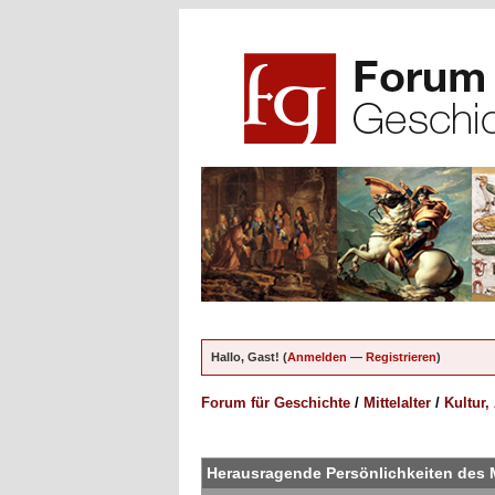
Hallo, Gast! (
Anmelden
—
Registrieren
)
Forum für Geschichte
/
Mittelalter
/
Kultur,
ungen - 5 im Durchschnitt
Herausragende Persönlichkeiten des M