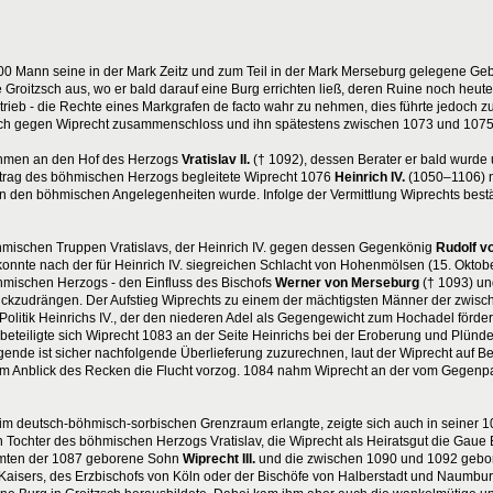
00 Mann seine in der Mark Zeitz und zum Teil in der Mark Merseburg gelegene Gebi
roitzsch aus, wo er bald darauf eine Burg errichten ließ, deren Ruine noch heute 
trieb - die Rechte eines Markgrafen de facto wahr zu nehmen, dies führte jedoch z
edoch gegen Wiprecht zusammenschloss und ihn spätestens zwischen 1073 und 1075 
Böhmen an den Hof des Herzogs
Vratislav II.
(† 1092), dessen Berater er bald wurde 
uftrag des böhmischen Herzogs begleitete Wiprecht 1076
Heinrich IV.
(1050–1106) n
 in den böhmischen Angelegenheiten wurde. Infolge der Vermittlung Wiprechts bestä
öhmischen Truppen Vratislavs, der Heinrich IV. gegen dessen Gegenkönig
Rudolf v
konnte nach der für Heinrich IV. siegreichen Schlacht von Hohenmölsen (15. Oktobe
hmischen Herzogs - den Einfluss des Bischofs
Werner von Merseburg
(† 1093) un
ckzudrängen. Der Aufstieg Wiprechts zu einem der mächtigsten Männer der zwisc
 Politik Heinrichs IV., der den niederen Adel als Gegengewicht zum Hochadel förder
eteiligte sich Wiprecht 1083 an der Seite Heinrichs bei der Eroberung und Plünd
gende ist sicher nachfolgende Überlieferung zuzurechnen, laut der Wiprecht auf 
eim Anblick des Recken die Flucht vorzog. 1084 nahm Wiprecht an der vom Gegenp
t im deutsch-böhmisch-sorbischen Grenzraum erlangte, zeigte sich auch in seiner
en Tochter des böhmischen Herzogs Vratislav, die Wiprecht als Heiratsgut die Gau
mmten der 1087 geborene Sohn
Wiprecht III.
und die zwischen 1090 und 1092 gebo
Kaisers, des Erzbischofs von Köln oder der Bischöfe von Halberstadt und Naumbur