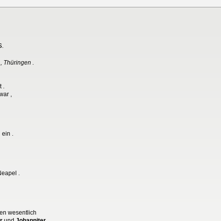
s
.
, Thüringen .
 .
war ,
ein .
eapel .
den wesentlich
r
und
Johanniter .