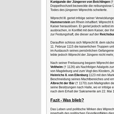
Kunigunde der Jüngeren von Beichlingen
(†
Doppelhochzeit bezweckte die reibungslose 
Todes des jüngeren Wiprechts scheiterte.
Wiprecht III. geriet infolge seiner Verwicklu
Hammerstein
am Rhein inhaftiert. Wiprecht 
Kaiser herauslösen. Er geriet jedoch selbst 
ausbrachen, in Konflikt mit dem Kaiser, der ih
zur Festungshaft, die dieser auf der
Reichsbur
Daraufhin schloss sich Wiprecht III. dem säc
11. Februar 1115 die kaiserlichen Truppen un
im Austausch seines persönlichen Gefangenen 
lebte jedoch Wiprecht der Jüngere nicht mehr,
Nach seiner Freilassung begann Wiprecht der Ä
Veltheim
(† 1126) als Nachfolger Adalgots z
von Magdeburg und zum Vogt des Klosters
„N
Heinrichs II. von Eilenburg
1123 mit den Mark
Beschneidung seines Machtbereiches und er
Albrecht der Bär
(† 1170) zum Markgrafen de
seine Besitzungen nach Halle, wo er infolge e
nach dem Erhalt der Sakramente am 22. Mai 1
Fazit - Was blieb?
Das Leben und politische Wirken des Wiprecht
innerhalb des politischen Grundkonfliktes dies