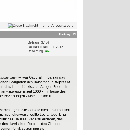
Beitrag:
#3
Beiträge: 3.436
Registriert seit: Jun 2012
Bewertung
346
,
) – war Gaugraf im Balsamgau
siehe unten
torbenen Gaugrafen des Balsamgaus,
Wiprecht
echts I. den fränkischen Adligen Friedrich
ter - spätestens seit 1060 - im Hause des
che Beziehungen zwischen Udo II. und
zusammengefasste Gebiete nicht dokumentiert.
n, möglicherweise wollte Lothar Udo II. nur
litik des Hauses Stade zu erklären, das
h des slawischen Reiches des Obotriden
seiner Politik setzen musste.