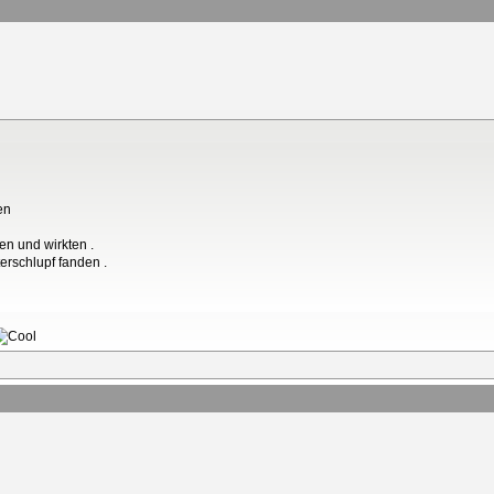
en
en und wirkten .
rschlupf fanden .