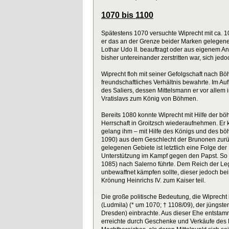
1070 bis 1100
Spätestens 1070 versuchte Wiprecht mit ca. 1
er das an der Grenze beider Marken gelegene G
Lothar Udo II. beauftragt oder aus eigenem An
bisher untereinander zerstritten war, sich j
Wiprecht floh mit seiner Gefolgschaft nach 
freundschaftliches Verhältnis bewahrte. Im A
des Saliers, dessen Mittelsmann er vor allem
Vratislavs zum König von Böhmen.
Bereits 1080 konnte Wiprecht mit Hilfe der b
Herrschaft in Groitzsch wiederaufnehmen. Er 
gelang ihm – mit Hilfe des Königs und des bö
1090) aus dem Geschlecht der Brunonen zurü
gelegenen Gebiete ist letztlich eine Folge der
Unterstützung im Kampf gegen den Papst. So b
1085) nach Salerno führte. Dem Reich der Le
unbewaffnet kämpfen sollte, dieser jedoch b
Krönung Heinrichs IV. zum Kaiser teil.
Die große politische Bedeutung, die Wiprech
(Ludmila) (* um 1070; † 1108/09), der jüngst
Dresden) einbrachte. Aus dieser Ehe entsta
erreichte durch Geschenke und Verkäufe des 