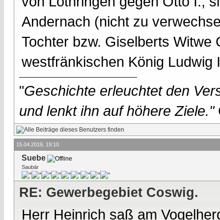
von Lothringen gegen Otto I., s
Andernach (nicht zu verwechsel
Tochter bzw. Giselberts Witwe
westfränkischen König Ludwig I
"
Geschichte erleuchtet den Vers
und lenkt ihn auf höhere Ziele."
15.04.2019, 19:10
Suebe
Saubär
RE: Gewerbegebiet Coswig.
Herr Heinrich saß am Vogelherd