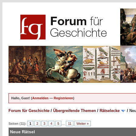
Hallo, Gast! (
Anmelden
—
Registrieren
)
Forum für Geschichte
/
Übergreifende Themen
/
Rätselecke
/
Neu
Seiten (11):
1
2
3
4
5
...
11
Weiter »
Neue Rätsel