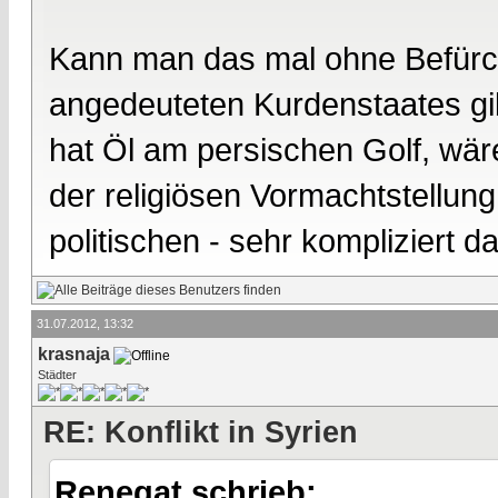
Kann man das mal ohne Befür
angedeuteten Kurdenstaates gib
hat Öl am persischen Golf, wäre 
der religiösen Vormachtstellun
politischen - sehr kompliziert d
31.07.2012, 13:32
krasnaja
Städter
RE: Konflikt in Syrien
Renegat schrieb: