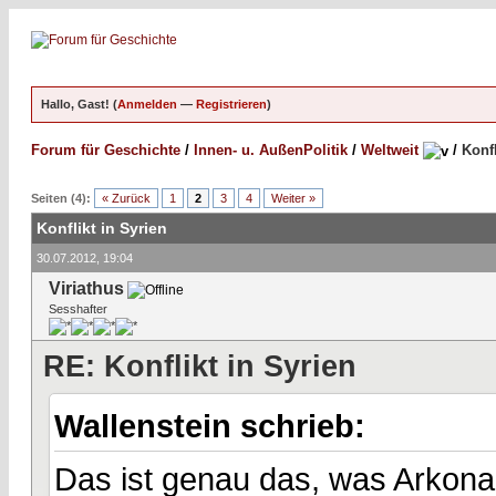
Hallo, Gast! (
Anmelden
—
Registrieren
)
Forum für Geschichte
/
Innen- u. AußenPolitik
/
Weltweit
/
Konfl
Seiten (4):
« Zurück
1
2
3
4
Weiter »
Konflikt in Syrien
30.07.2012, 19:04
Viriathus
Sesshafter
RE: Konflikt in Syrien
Wallenstein schrieb:
Das ist genau das, was Arkona