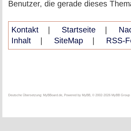
Benutzer, die gerade dieses The
Kontakt
|
Startseite
|
Na
Inhalt
|
SiteMap
|
RSS-F
Deutsche Übersetzung:
MyBBoard.de
, Powered by
MyBB
, © 2002-2026
MyBB Group