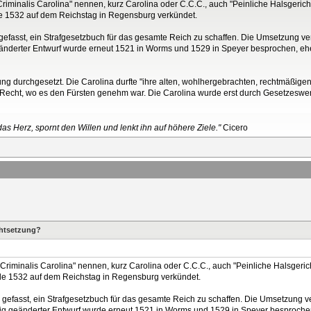
o Criminalis Carolina" nennen, kurz Carolina oder C.C.C., auch "Peinliche Halsgeric
de 1532 auf dem Reichstag in Regensburg verkündet.
efasst, ein Strafgesetzbuch für das gesamte Reich zu schaffen. Die Umsetzung verl
änderter Entwurf wurde erneut 1521 in Worms und 1529 in Speyer besprochen, ehe
ng durchgesetzt. Die Carolina durfte "ihre alten, wohlhergebrachten, rechtmäßigen
es Recht, wo es den Fürsten genehm war. Die Carolina wurde erst durch Gesetzeswe
as Herz, spornt den Willen und lenkt ihn auf höhere Ziele."
Cicero
chtsetzung?
o Criminalis Carolina" nennen, kurz Carolina oder C.C.C., auch "Peinliche Halsgeri
rde 1532 auf dem Reichstag in Regensburg verkündet.
gefasst, ein Strafgesetzbuch für das gesamte Reich zu schaffen. Die Umsetzung ver
nig geänderter Entwurf wurde erneut 1521 in Worms und 1529 in Speyer besprochen