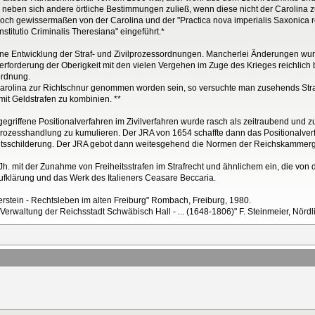
eben sich andere örtliche Bestimmungen zuließ, wenn diese nicht der Carolina zuw
r doch gewissermaßen von der Carolina und der "Practica nova imperialis Saxonica 
titutio Criminalis Theresiana" eingeführt.*
ene Entwicklung der Straf- und Zivilprozessordnungen. Mancherlei Änderungen wu
forderung der Oberigkeit mit den vielen Vergehen im Zuge des Krieges reichlich b
ordnung.
 Carolina zur Richtschnur genommen worden sein, so versuchte man zusehends Straf
it Geldstrafen zu kombinien. **
riffene Positionalverfahren im Zivilverfahren wurde rasch als zeitraubend und z
rozesshandlung zu kumulieren. Der JRA von 1654 schaffte dann das Positionalverf
sschilderung. Der JRA gebot dann weitesgehend die Normen der Reichskammerg
Jh. mit der Zunahme von Freiheitsstrafen im Strafrecht und ähnlichem ein, die vo
 Aufklärung und das Werk des Italieners Ceasare Beccaria.
erstein - Rechtsleben im alten Freiburg" Rombach, Freiburg, 1980.
 Verwaltung der Reichsstadt Schwäbisch Hall - ... (1648-1806)" F. Steinmeier, Nörd