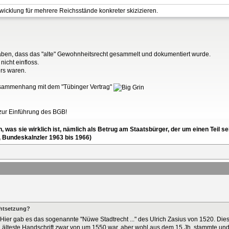
wicklung für mehrere Reichsstände konkreter skizizieren.
 haben, dass das "alte" Gewohnheitsrecht gesammelt und dokumentiert wurde.
nicht einfloss.
rs waren.
Zusammenhang mit dem "Tübinger Vertrag"
s zur Einführung des BGB!
en, was sie wirklich ist, nämlich als Betrug am Staatsbürger, der um einen Tei
, Bundeskalnzler 1963 bis 1966)
chtsetzung?
Hier gab es das sogenannte "Nüwe Stadtrecht ..." des Ulrich Zasius von 1520. Diese
älteste Handschrift zwar von um 1550 war, aber wohl aus dem 15.Jh. stammte und n