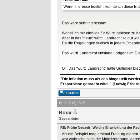
Wenn Interesse besteht, könnte ich diese Ent
Das wäre sehr interessant.
Wobei ich mir einbilde für Württ. gelesen zu
Aber in das "neue" württ. Landrecht so gut wie 
Da die Regelungen faktisch in jedem Ort ande
Das württ. Landrecht entstand übrigens im 
OT: Das "württ. Landrecht" hatte Gültigkeit bi
"Die Inflation muss als das hingestellt werd
Ersparnisse gebracht wird.!" (Ludwig Erhard
19.11.2012, 13:53
Roux
Gestrandeter
RE: Frühe Neuzeit: Welche Entwicklung der Re
Als ein Beispiel mag erstmal Freiburg dienen. 
war wahrscheinlich die Malefizordnung, deren 