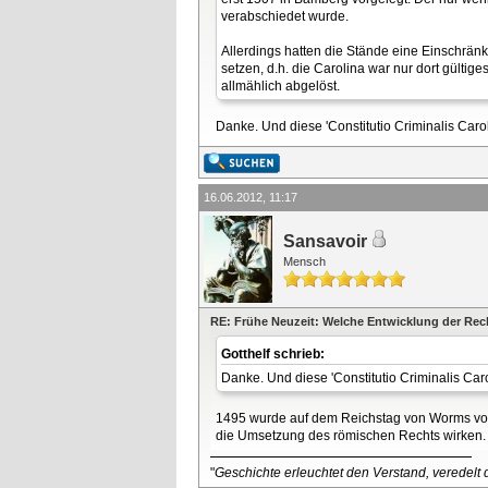
verabschiedet wurde.
Allerdings hatten die Stände eine Einschränk
setzen, d.h. die Carolina war nur dort gülti
allmählich abgelöst.
Danke. Und diese 'Constitutio Criminalis Ca
16.06.2012, 11:17
Sansavoir
Mensch
RE: Frühe Neuzeit: Welche Entwicklung der Re
Gotthelf schrieb:
Danke. Und diese 'Constitutio Criminalis Ca
1495 wurde auf dem Reichstag von Worms von M
die Umsetzung des römischen Rechts wirken. 
"
Geschichte erleuchtet den Verstand, veredelt d