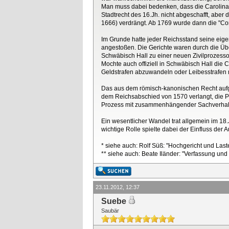
Man muss dabei bedenken, dass die Carolina n
Stadtrecht des 16.Jh. nicht abgeschafft, abe
1666) verdrängt. Ab 1769 wurde dann die "Cons
Im Grunde hatte jeder Reichsstand seine eig
angestoßen. Die Gerichte waren durch die Über
Schwäbisch Hall zu einer neuen Zivilprozess
Mochte auch offiziell in Schwäbisch Hall die
Geldstrafen abzuwandeln oder Leibesstrafen m
Das aus dem römisch-kanonischen Recht aufgeg
dem Reichsabschied von 1570 verlangt, die P
Prozess mit zusammenhängender Sachverhalt
Ein wesentlicher Wandel trat allgemein im 18.
wichtige Rolle spielte dabei der Einfluss der
* siehe auch: Rolf Süß: "Hochgericht und Last
** siehe auch: Beate Iländer: "Verfassung und
23.11.2012, 12:37
Suebe
Saubär