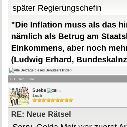
später Regierungschefin
"Die Inflation muss als das hi
nämlich als Betrug am Staatsb
Einkommens, aber noch mehr 
(Ludwig Erhard, Bundeskalnzl
17.11.2023, 12:53
Suebe
Saubär
RE: Neue Rätsel
Sorry, Golda Meir war zuerst Ar