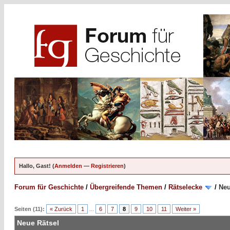
Hallo, Gast! (
Anmelden
—
Registrieren
)
Forum für Geschichte
/
Übergreifende Themen
/
Rätselecke
/
Neu
Seiten (11):
« Zurück
1
...
6
7
8
9
10
11
Weiter »
Neue Rätsel