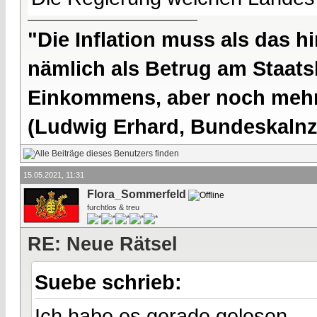
"Die Inflation muss als das hi
nämlich als Betrug am Staatsb
Einkommens, aber noch mehr 
(Ludwig Erhard, Bundeskalnzl
15.05.2021, 11:31
Flora_Sommerfeld
furchtlos & treu
RE: Neue Rätsel
Suebe schrieb:
Ich habe es gerade gelesen....