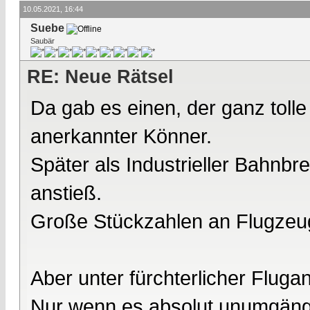
10.05.2021, 16:44
Suebe
Saubär
RE: Neue Rätsel
Da gab es einen, der ganz tolle
anerkannter Könner.
Später als Industrieller Bahn
anstieß.
Große Stückzahlen an Flugzeu
Aber unter fürchterlicher Flugang
Nur wenn es absolut unumgängl