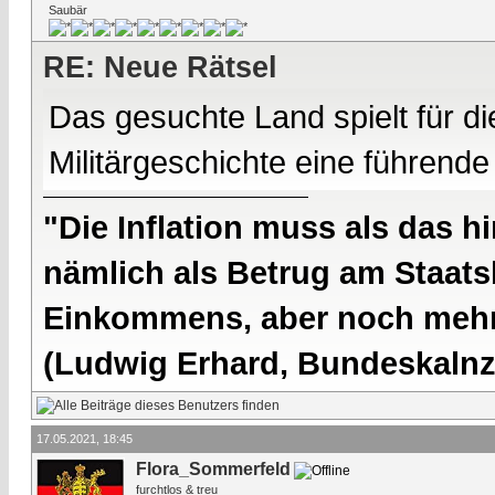
Saubär
RE: Neue Rätsel
Das gesuchte Land spielt für 
Militärgeschichte eine führende
"Die Inflation muss als das hi
nämlich als Betrug am Staatsb
Einkommens, aber noch mehr 
(Ludwig Erhard, Bundeskalnzl
17.05.2021, 18:45
Flora_Sommerfeld
furchtlos & treu