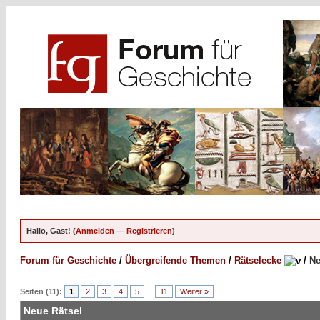
Hallo, Gast! (
Anmelden
—
Registrieren
)
Forum für Geschichte
/
Übergreifende Themen
/
Rätselecke
/
Ne
Seiten (11):
1
2
3
4
5
...
11
Weiter »
Neue Rätsel