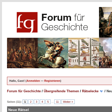
Hallo, Gast! (
Anmelden
—
Registrieren
)
Forum für Geschichte
/
Übergreifende Themen
/
Rätselecke
/
Neu
Seiten (11):
1
2
3
4
5
...
11
Weiter »
Neue Rätsel