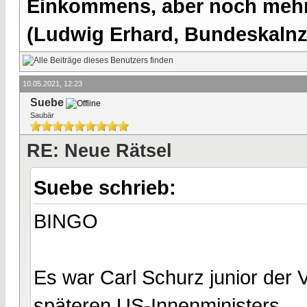
Einkommens, aber noch mehr 
(Ludwig Erhard, Bundeskalnzl
10.05.2021, 12:23
Suebe
Saubär
RE: Neue Rätsel
Suebe schrieb:
BINGO
Es war Carl Schurz junior der 
späteren US-Innenministers