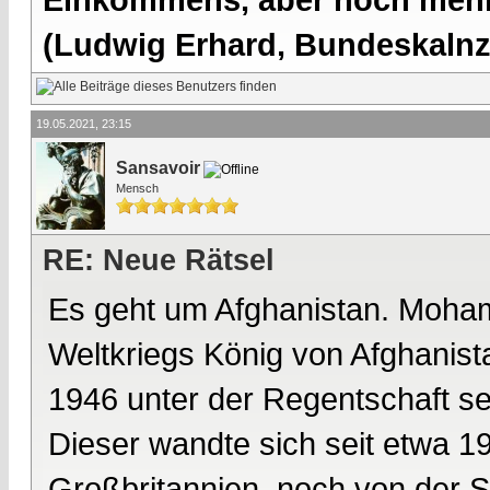
(Ludwig Erhard, Bundeskalnzl
19.05.2021, 23:15
Sansavoir
Mensch
RE: Neue Rätsel
Es geht um Afghanistan. Moha
Weltkriegs König von Afghanista
1946 unter der Regentschaft 
Dieser wandte sich seit etwa 1
Großbritannien, noch von der S