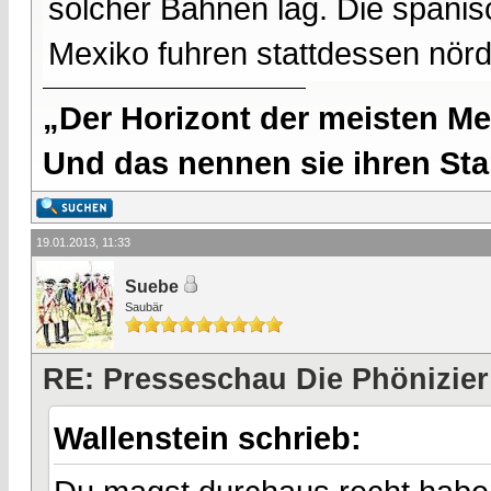
solcher Bahnen lag. Die spani
Mexiko fuhren stattdessen nördl
„Der Horizont der meisten Me
Und das nennen sie ihren Sta
19.01.2013, 11:33
Suebe
Saubär
RE: Presseschau Die Phönizier
Wallenstein schrieb: