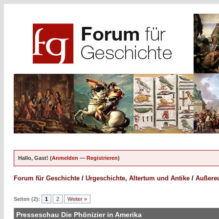
Hallo, Gast! (
Anmelden
—
Registrieren
)
Forum für Geschichte
/
Urgeschichte, Altertum und Antike
/
Außereu
Seiten (2):
1
2
Weiter »
Presseschau Die Phönizier in Amerika