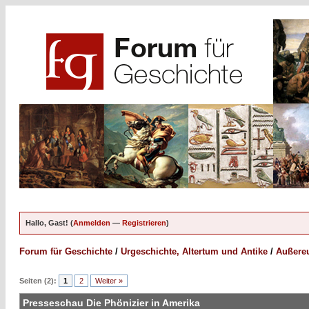
Hallo, Gast! (
Anmelden
—
Registrieren
)
Forum für Geschichte
/
Urgeschichte, Altertum und Antike
/
Außereu
Seiten (2):
1
2
Weiter »
Presseschau Die Phönizier in Amerika