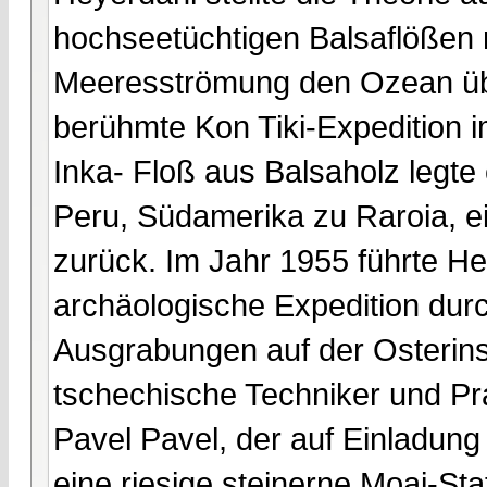
hochseetüchtigen Balsaflößen 
Meeresströmung den Ozean übe
berühmte Kon Tiki-Expedition 
Inka- Floß aus Balsaholz legte
Peru, Südamerika zu Raroia, e
zurück. Im Jahr 1955 führte H
archäologische Expedition durc
Ausgrabungen auf der Osterinse
tschechische Techniker und Pra
Pavel Pavel, der auf Einladung
eine riesige steinerne Moai-Stat