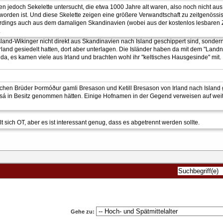
n jedoch Sekelette untersucht, die etwa 1000 Jahre alt waren, also noch nicht aus 
orden ist. Und diese Skelette zeigen eine größere Verwandtschaft zu zeitgenössis
llerdings auch aus dem damaligen Skandinavien (wobei aus der kostenlos lesbaren 
.
 Island-Wikinger nicht direkt aus Skandinavien nach Island geschippert sind, sonde
rland gesiedelt hatten, dort aber unterlagen. Die Isländer haben da mit dem "Land
da, es kamen viele aus Irland und brachten wohl ihr "keltisches Hausgesinde" mit.
schen Brüder Þormóður gamli Bresason und Ketill Bresason von Irland nach Islan
 in Besitz genommen hätten. Einige Hofnamen in der Gegend verweisen auf weitere
 sich OT, aber es ist interessant genug, dass es abgetrennt werden sollte.
Gehe zu: