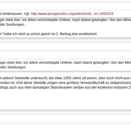
 hinterlassen. Vgl.
http://www.plosgenetics.org/article/info...en.1000343
ger viele Iren, vor allem verschleppte Unfreie, nach Island gelangten. Von den 
oder Siedlungen.
abe ich mich ja schon gleich im 2. Beitrag klar positioniert.
ger viele Iren, vor allem verschleppte Unfreie, nach Island gelangten. Von den
oder Siedlungen.
n jedoch Sekelette untersucht, die etwa 1000 Jahre alt waren, also noch nicht aus d
rden ist. Und diese Skelette zeigen eine größere Verwandtschaft zu zeitgenössisc
lerdings auch aus dem damaligen Skandinavien (wobei aus der kostenlos lesbaren Z