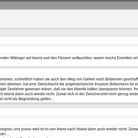
rsten Wikinger auf Island und den Färoern auftauchten, waren irische Eremiten sc
ommen, schließlich haben sie auch den Weg von Gallien nach Britannien geschafft
n stimmen, hat eine Seeschlacht die angelsächsische Invasion Britanniens für ei
tigte Seefahrer gewesen wären, daß sie den Atlantik hätten überqueren können. Ihr
ach Island dann auch wieder nicht. Zumal sich in der Zwischenzeit noch genug ande
nd nicht als Begründung gelten...
geeignet, und soooo weit ist es von Irland nach Island dann auch wieder nicht. Zum
en....