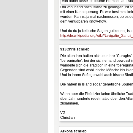
Von daher lasse ich irische Eremiten auf Isl
Um von Irland nach Island zu gelangen, ist s
mit einer Kanalquerung. Es war bestimmt kein 
wurden. Kannst ja mal nachmessen, ob es denn
dem verfügbaren Know-how.
Und da du ja keltische Sagen gut kennst, ist di
http://de.wikipedia.org/wiki/Navigatio_Sanct
913Chris schrieb:
Die alten Iren hatten nicht nur ihre "Curaghs
"peregrinatio", bei der sich jemand bewusst i
wandelte sich die Tradition in eine "peregri
Gegenden sind wohl irische Mönche bis Isl
Und in ihrem Gefolge wohl auch irische Siedl
Die haben in Island sogar genetische Spuren
Wenn aber die Phönizier keine ähnliche Tradit
über Jahrhunderte regelmäßig über den Atlan
zusammen.
VG
Christian
Arkona schrieb: