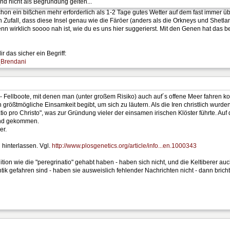
and nicht als Begründung gelten...
chon ein bißchen mehr erforderlich als 1-2 Tage gutes Wetter auf dem fast immer üb
Zufall, dass diese Insel genau wie die Färöer (anders als die Orkneys und Shetland
 wirklich soooo nah ist, wie du es uns hier suggerierst. Mit den Genen hat das bes
r das sicher ein Begriff:
i_Brendani
" - Fellboote, mit denen man (unter großem Risiko) auch auf´s offene Meer fahren k
n größtmögliche Einsamkeit begibt, um sich zu läutern. Als die Iren christlich wurd
natio pro Christo", was zur Gründung vieler der einsamen irischen Klöster führte. 
and gekommen.
er.
 hinterlassen. Vgl.
http://www.plosgenetics.org/article/info...en.1000343
ion wie die "peregrinatio" gehabt haben - haben sich nicht, und die Keltiberer auch
tik gefahren sind - haben sie ausweislich fehlender Nachrichten nicht - dann bri