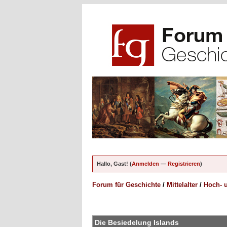
Hallo, Gast! (
Anmelden
—
Registrieren
)
Forum für Geschichte
/
Mittelalter
/
Hoch- u
en - 0 im Durchschnitt
Die Besiedelung Islands