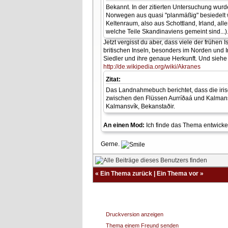
Bekannt. In der zitierten Untersuchung wurde
Norwegen aus quasi "planmäßig" besiedelt w
Keltenraum, also aus Schottland, Irland, a
welche Teile Skandinaviens gemeint sind...)
Jetzt vergisst du aber, dass viele der frühen
britischen Inseln, besonders im Norden und I
Siedler und ihre genaue Herkunft. Und siehe 
http://de.wikipedia.org/wiki/Akranes
Zitat:
Das Landnahmebuch berichtet, dass die iri
zwischen den Flüssen Aurríðaá und Kalmansá
Kalmansvík, Bekanstaðir.
An einen Mod:
Ich finde das Thema entwickelt
Gerne.
«
Ein Thema zurück
|
Ein Thema vor
»
Druckversion anzeigen
Thema einem Freund senden