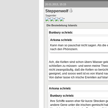
20.01.2013, 15:15
Steppenwolf
Sagentier
Die Besiedelung Islands
Bunbury schrieb:
Arkona schrieb:
Kann man so pauschal nicht sagen. Als die e
nach den Phöniziern.
Ach, die Kelten sind schon übers Wasser gek
schließen zu müssen- und wenn meine Theorie
nicht zwangsläufig, daß die Kelten so berüch
geeignet, und soooo weit ist es von Irland n
Von daher lasse ich irische Eremiten auf Isla
Arkona schrieb:
Bunbury schrieb:
Ihre Schiffe waren eher für kurze Strecken 
andere Gene unter die irischen gemischt hab