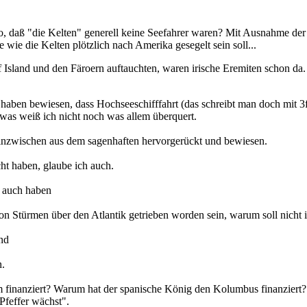
 so, daß "die Kelten" generell keine Seefahrer waren? Mit Ausnahme der 
e wie die Kelten plötzlich nach Amerika gesegelt sein soll...
 Island und den Färoern auftauchten, waren irische Eremiten schon da. 
 haben bewiesen, dass Hochseeschifffahrt (das schreibt man doch mit 3f
 was weiß ich nicht noch was allem überquert.
 inzwischen aus dem sagenhaften hervorgerückt und bewiesen.
t haben, glaube ich auch.
n auch haben
von Stürmen über den Atlantik getrieben worden sein, warum soll nich
and
n.
 finanziert? Warum hat der spanische König den Kolumbus finanziert?
 Pfeffer wächst".