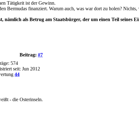
n Tätigkeit ist der Gewinn.
en Bermudas finanziert. Warum auch, was war dort zu holen? Nichts, w
h ist, nämlich als Betrug am Staatsbürger, der um einen Teil sein
Beitrag:
#7
räge: 574
striert seit: Jun 2012
ertung
44
ißt - die Osterinseln.