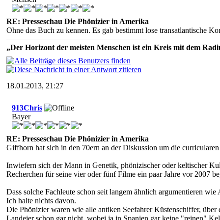
RE: Presseschau Die Phönizier in Amerika
Ohne das Buch zu kennen. Es gab bestimmt lose transatlantische Kont
„Der Horizont der meisten Menschen ist ein Kreis mit dem Radiu
18.01.2013, 21:27
913Chris
Bayer
RE: Presseschau Die Phönizier in Amerika
Giffhorn hat sich in den 70ern an der Diskussion um die curriculare
Inwiefern sich der Mann in Genetik, phönizischer oder keltischer Ku
Recherchen für seine vier oder fünf Filme ein paar Jahre vor 2007 
Dass solche Fachleute schon seit langem ähnlich argumentieren wie 
Ich halte nichts davon.
Die Phönizier waren wie alle antiken Seefahrer Küstenschiffer, über d
Landeier schon gar nicht, wobei ja in Spanien gar keine "reinen" Kelt