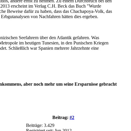
haltlos, andere ernst zu nehmen. Zu einem Durchbruch bei den
ar 2013 erscheint im Verlag C.H. Beck das Buch "Wurde
ische Beweise dafür zu haben, dass das Chachapoya-Volk, das
 Erbgutanalysen von Nachfahren hätten dies ergeben.
nizischen Seefahrern über den Atlantik gefahren. Was
 Metropole im heutigen Tunesien, in den Punischen Kriegen
t. Schließlich war Spanien mehrere Jahrzehnte eine
es Einkommens, aber noch mehr um seine Ersparnisse gebracht
Beitrag:
#2
Beiträge: 3.429
Registriert seit: Jun 2012