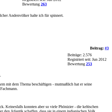
Bewertung
263
cher Andenvölker halte ich für spinnert.
Beitrag:
#3
Beiträge: 2.576
Registriert seit: Jun 2012
Bewertung
253
.
angem mit dem Thema beschäftigen - mutmaßlich hat er seine
n Fachmann.
ck. Keinesfalls konnten aber so viele Phönizier - die keltischen
er den Atlantik schaffen, dass sie in einem indianischen Volk