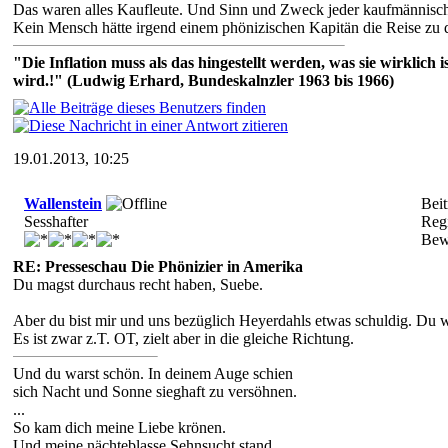
Das waren alles Kaufleute. Und Sinn und Zweck jeder kaufmännische
Kein Mensch hätte irgend einem phönizischen Kapitän die Reise zu d
"Die Inflation muss als das hingestellt werden, was sie wirklic
wird.!" (Ludwig Erhard, Bundeskalnzler 1963 bis 1966)
19.01.2013, 10:25
Wallenstein
Beit
Sesshafter
Regi
Bew
RE: Presseschau Die Phönizier in Amerika
Du magst durchaus recht haben, Suebe.
Aber du bist mir und uns bezüglich Heyerdahls etwas schuldig. Du we
Es ist zwar z.T. OT, zielt aber in die gleiche Richtung.
Und du warst schön. In deinem Auge schien
sich Nacht und Sonne sieghaft zu versöhnen.
...
So kam dich meine Liebe krönen.
Und meine nächteblasse Sehnsucht stand,