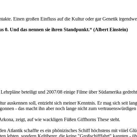
akte. Einen großen Einfluss auf die Kultur oder gar Genetik irgendwel
s 0. Und das nennen sie ihren Standpunkt.“ (Albert Einstein)
n Lehrpläne beteiligt und 2007/08 einige Filme über Südamerika gedreht
ltur auskennen soll, entzieht sich meiner Kenntnis. Er mag sich seit l
begonnen - das macht ihn aber noch lange nicht zum vertrauenswürdige
Arkona, zeigt, auf wie wackligen Füßen Giffhorns These steht.
en Atlantik schaffte es ein phönizisches Schiff höchstens mit viiiel Glü
en lebten, sondern Keltiberer, die keine "Großschifffahrt" kannten - üb