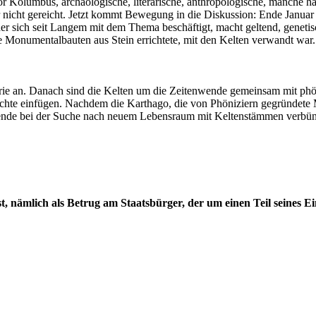
vor Kolumbus, archäologische, literarische, anthropologische, manche 
her nicht gereicht. Jetzt kommt Bewegung in die Diskussion: Ende Janu
der sich seit Langem mit dem Thema beschäftigt, macht geltend, genet
 Monumentalbauten aus Stein errichtete, mit den Kelten verwandt war.
orie an. Danach sind die Kelten um die Zeitenwende gemeinsam mit phö
hichte einfügen. Nachdem die Karthago, die von Phöniziern gegründete
nde bei der Suche nach neuem Lebensraum mit Keltenstämmen verbünde
h ist, nämlich als Betrug am Staatsbürger, der um einen Teil sein