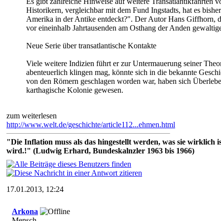
Es gibt zahlreiche Hinweise auf weitere Transatlantikfahrten 
Historikern, vergleichbar mit dem Fund Ingstadts, hat es bis
Amerika in der Antike entdeckt?". Der Autor Hans Giffhorn, 
vor eineinhalb Jahrtausenden am Osthang der Anden gewaltige
Neue Serie über transatlantische Kontakte
Viele weitere Indizien führt er zur Untermauerung seiner The
abenteuerlich klingen mag, könnte sich in die bekannte Gesc
von den Römern geschlagen worden war, haben sich Überlebe
karthagische Kolonie gewesen.
zum weiterlesen
http://www.welt.de/geschichte/article112...ehmen.html
"Die Inflation muss als das hingestellt werden, was sie wirklic
wird.!" (Ludwig Erhard, Bundeskalnzler 1963 bis 1966)
17.01.2013, 12:24
Arkona
Mensch