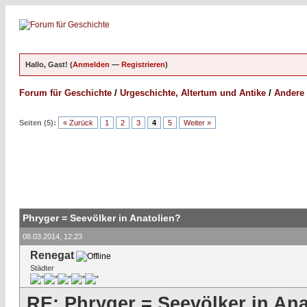
Hallo, Gast! (
Anmelden
—
Registrieren
)
Forum für Geschichte
/
Urgeschichte, Altertum und Antike
/
Andere 
Seiten (5):
« Zurück
1
2
3
4
5
Weiter »
Phryger = Seevölker in Anatolien?
08.03.2014, 12:23
Renegat
Städter
RE: Phryger = Seevölker in Ana