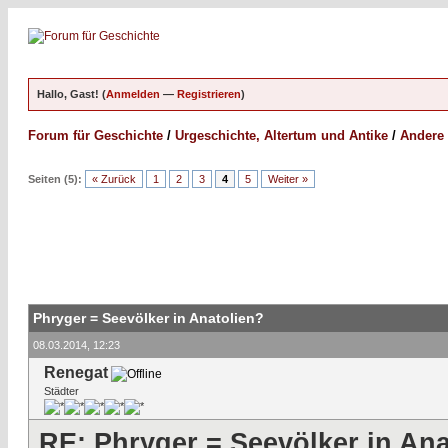
Hallo, Gast! (
Anmelden
—
Registrieren
)
Forum für Geschichte
/
Urgeschichte, Altertum und Antike
/
Andere 
Seiten (5):
« Zurück
1
2
3
4
5
Weiter »
Phryger = Seevölker in Anatolien?
08.03.2014, 12:23
Renegat
Städter
RE: Phryger = Seevölker in Ana