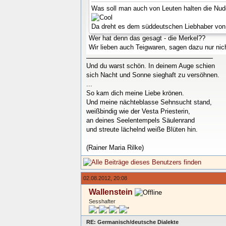
Was soll man auch von Leuten halten die Nudel
Da dreht es dem süddeutschen Liebhaber von
Wer hat denn das gesagt - die Merkel??
Wir lieben auch Teigwaren, sagen dazu nur nic
Und du warst schön. In deinem Auge schien
sich Nacht und Sonne sieghaft zu versöhnen.
...
So kam dich meine Liebe krönen.
Und meine nächteblasse Sehnsucht stand,
weißbindig wie der Vesta Priesterin,
an deines Seelentempels Säulenrand
und streute lächelnd weiße Blüten hin.
(Rainer Maria Rilke)
02.08.2012, 20:08
Wallenstein
Sesshafter
RE: Germanisch/deutsche Dialekte