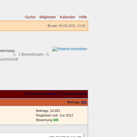
Suche
Mitglieder
Kalender
Hilfe
Es ist:
09.08.2026, 13:46
wertung:
1 Bewertungen - 5
urchschnitt
Baumstrukturmodus
|
Linearer Modus
Beitrag:
#51
Beiträge: 10.851
Registriert seit: Jun 2012
Bewertung
445