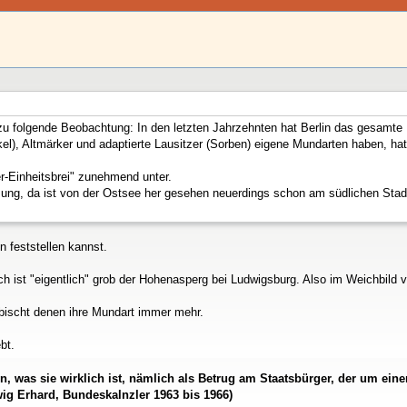
u folgende Beobachtung: In den letzten Jahrzehnten hat Berlin das gesamte
l), Altmärker und adaptierte Lausitzer (Sorben) eigene Mundarten haben, hat
er-Einheitsbrei" zunehmend unter.
mung, da ist von der Ostsee her gesehen neuerdings schon am südlichen St
n feststellen kannst.
ist "eigentlich" grob der Hohenasperg bei Ludwigsburg. Also im Weichbild vo
bischt denen ihre Mundart immer mehr.
bt.
den, was sie wirklich ist, nämlich als Betrug am Staatsbürger, der um e
ig Erhard, Bundeskalnzler 1963 bis 1966)