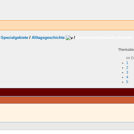
+Spezialgebiete
/
Alltagsgeschichte
/
Germanisch/deutsche Dialekte
Themabe
im D
1
2
3
4
5