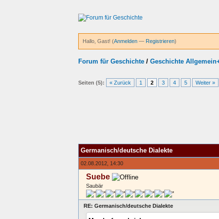
Hallo, Gast! (
Anmelden
—
Registrieren
)
Forum für Geschichte
/
Geschichte Allgemein
Seiten (5):
« Zurück
1
2
3
4
5
Weiter »
Germanisch/deutsche Dialekte
02.08.2012, 14:30
Suebe
Saubär
RE: Germanisch/deutsche Dialekte