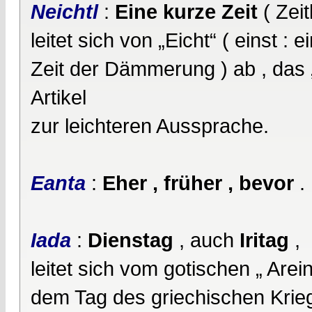
Neichtl
:
Eine kurze Zeit
( Zeitl
leitet sich von „Eicht“ ( einst : e
Zeit der Dämmerung ) ab , das „
Artikel
zur leichteren Aussprache.
Eanta
:
Eher , früher , bevor
.
Iada
:
Dienstag
, auch
Iritag
,
leitet sich vom gotischen „ Are
dem Tag des griechischen Krieg