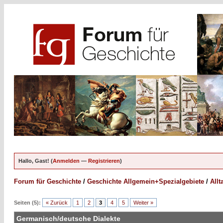
Hallo, Gast! (
Anmelden
—
Registrieren
)
Forum für Geschichte
/
Geschichte Allgemein+Spezialgebiete
/
Allt
Seiten (5):
« Zurück
1
2
3
4
5
Weiter »
Germanisch/deutsche Dialekte