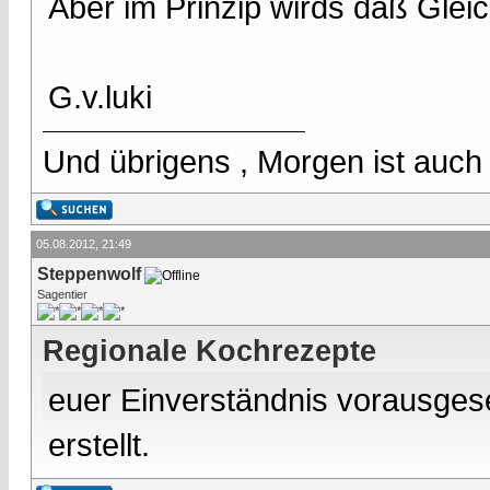
Aber im Prinzip wirds daß Gleic
G.v.luki
Und übrigens , Morgen ist auch
05.08.2012, 21:49
Steppenwolf
Sagentier
Regionale Kochrezepte
euer Einverständnis vorausges
erstellt.