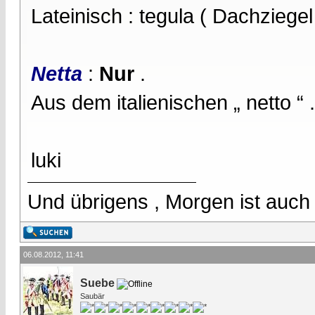
Lateinisch : tegula ( Dachziegel 
Netta
:
Nur
.
Aus dem italienischen „ netto “ .
luki
Und übrigens , Morgen ist auch
06.08.2012, 11:41
Suebe
Saubär