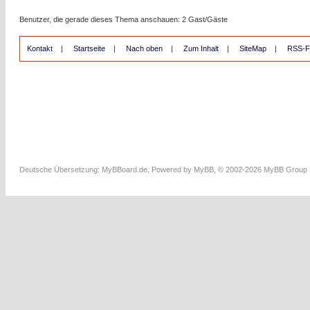
Benutzer, die gerade dieses Thema anschauen: 2 Gast/Gäste
Kontakt
|
Startseite
|
Nach oben
|
Zum Inhalt
|
SiteMap
|
RSS-F
Deutsche Übersetzung:
MyBBoard.de
, Powered by
MyBB
, © 2002-2026
MyBB Group