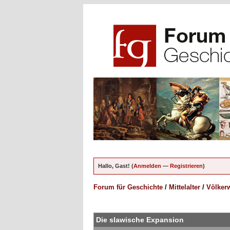
Hallo, Gast! (
Anmelden
—
Registrieren
)
Forum für Geschichte
/
Mittelalter
/
Völkerw
ungen - 3 im Durchschnitt
Die slawische Expansion