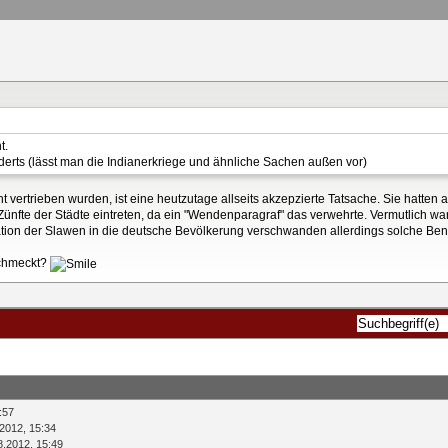
t.
derts (lässt man die Indianerkriege und ähnliche Sachen außen vor)
vertrieben wurden, ist eine heutzutage allseits akzepzierte Tatsache. Sie hatten a
e Zünfte der Städte eintreten, da ein "Wendenparagraf" das verwehrte. Vermutlich
tion der Slawen in die deutsche Bevölkerung verschwanden allerdings solche Ben
schmeckt?
:57
2012, 15:34
8.2012, 15:49