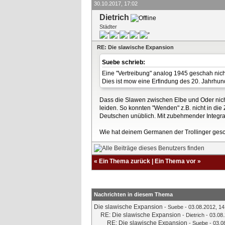
30.10.2017, 17:02
Dietrich
Städter
RE: Die slawische Expansion
Suebe schrieb:
Eine "Vertreibung" analog 1945 geschah nich
Dies ist mow eine Erfindung des 20. Jahrhun
Dass die Slawen zwischen Elbe und Oder nicht 
leiden. So konnten "Wenden" z.B. nicht in di
Deutschen unüblich. Mit zubehmender Integra
Wie hat deinem Germanen der Trollinger ge
«
Ein Thema zurück
|
Ein Thema vor
»
Nachrichten in diesem Thema
Die slawische Expansion
-
Suebe
- 03.08.2012, 14
RE: Die slawische Expansion
-
Dietrich
- 03.08.
RE: Die slawische Expansion
-
Suebe
- 03.0