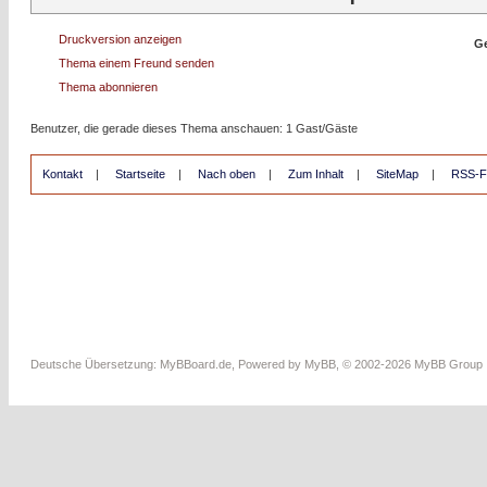
Druckversion anzeigen
Ge
Thema einem Freund senden
Thema abonnieren
Benutzer, die gerade dieses Thema anschauen: 1 Gast/Gäste
Kontakt
|
Startseite
|
Nach oben
|
Zum Inhalt
|
SiteMap
|
RSS-F
Deutsche Übersetzung:
MyBBoard.de
, Powered by
MyBB
, © 2002-2026
MyBB Group