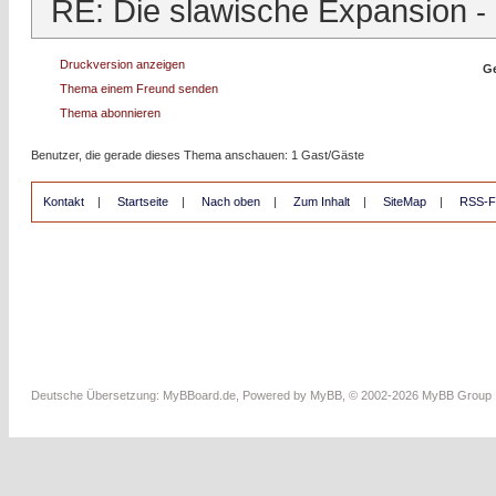
RE: Die slawische Expansion
-
Druckversion anzeigen
Ge
Thema einem Freund senden
Thema abonnieren
Benutzer, die gerade dieses Thema anschauen: 1 Gast/Gäste
Kontakt
|
Startseite
|
Nach oben
|
Zum Inhalt
|
SiteMap
|
RSS-F
Deutsche Übersetzung:
MyBBoard.de
, Powered by
MyBB
, © 2002-2026
MyBB Group