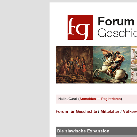
Hallo, Gast! (
Anmelden
—
Registrieren
)
Forum für Geschichte
/
Mittelalter
/
Völkerw
ungen - 3 im Durchschnitt
Die slawische Expansion