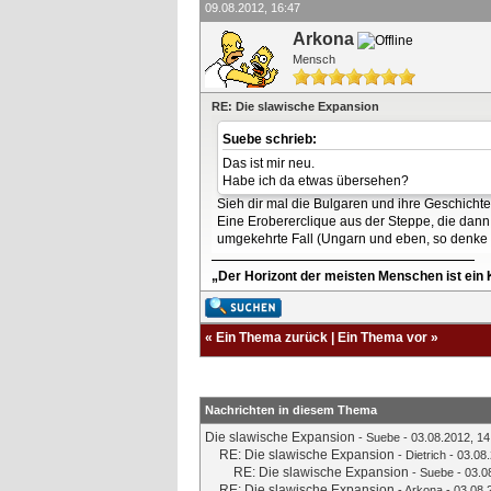
09.08.2012, 16:47
Arkona
Mensch
RE: Die slawische Expansion
Suebe schrieb:
Das ist mir neu.
Habe ich da etwas übersehen?
Sieh dir mal die Bulgaren und ihre Geschichte 
Eine Erobererclique aus der Steppe, die dann
umgekehrte Fall (Ungarn und eben, so denke 
„Der Horizont der meisten Menschen ist ein K
«
Ein Thema zurück
|
Ein Thema vor
»
Nachrichten in diesem Thema
Die slawische Expansion
-
Suebe
- 03.08.2012, 14
RE: Die slawische Expansion
-
Dietrich
- 03.08.
RE: Die slawische Expansion
-
Suebe
- 03.0
RE: Die slawische Expansion
-
Arkona
- 03.08.