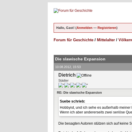
Hallo, Gast! (
Anmelden
—
Registrieren
)
Forum für Geschichte
/
Mittelalter
/
Völkerw
ungen - 3 im Durchschnitt
Die slawische Expansion
10.08.2012, 15:53
Dietrich
Städter
RE: Die slawische Expansion
Suebe schrieb:
Hobbyist, und ich sehe es außerhalb meiner 
Wenn ich aber andererseits zwei seriöse Qu
Die besagten Autoren stützen sich auf keine 