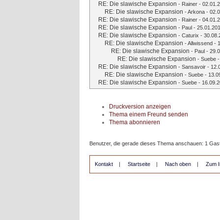
RE: Die slawische Expansion
-
Rainer
- 02.01.2
RE: Die slawische Expansion
-
Arkona
- 02.0
RE: Die slawische Expansion
-
Rainer
- 04.01.2
RE: Die slawische Expansion
-
Paul
- 25.01.201
RE: Die slawische Expansion
-
Caturix
- 30.08.
RE: Die slawische Expansion
-
Allwissend
- 
RE: Die slawische Expansion
-
Paul
- 29.0
RE: Die slawische Expansion
-
Suebe
-
RE: Die slawische Expansion
-
Sansavoir
- 12.
RE: Die slawische Expansion
-
Suebe
- 13.0
RE: Die slawische Expansion
-
Suebe
- 16.09.2
Druckversion anzeigen
Thema einem Freund senden
Thema abonnieren
Benutzer, die gerade dieses Thema anschauen: 1 Gas
Kontakt
|
Startseite
|
Nach oben
|
Zum I