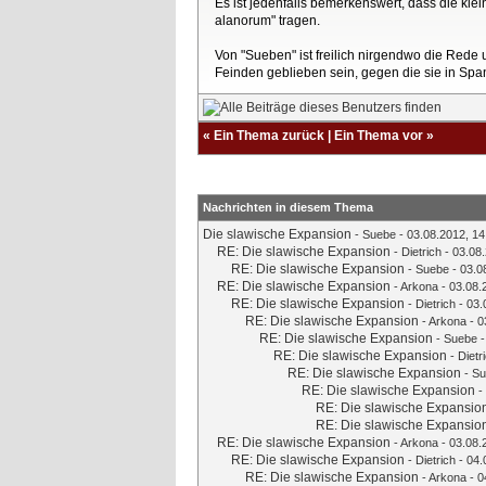
Es ist jedenfalls bemerkenswert, dass die kl
alanorum" tragen.
Von "Sueben" ist freilich nirgendwo die Rede 
Feinden geblieben sein, gegen die sie in Spa
«
Ein Thema zurück
|
Ein Thema vor
»
Nachrichten in diesem Thema
Die slawische Expansion
-
Suebe
- 03.08.2012, 14
RE: Die slawische Expansion
-
Dietrich
- 03.08.
RE: Die slawische Expansion
-
Suebe
- 03.0
RE: Die slawische Expansion
-
Arkona
- 03.08.
RE: Die slawische Expansion
-
Dietrich
- 03.
RE: Die slawische Expansion
-
Arkona
- 0
RE: Die slawische Expansion
-
Suebe
-
RE: Die slawische Expansion
-
Dietr
RE: Die slawische Expansion
-
Su
RE: Die slawische Expansion
-
RE: Die slawische Expansio
RE: Die slawische Expansio
RE: Die slawische Expansion
-
Arkona
- 03.08.
RE: Die slawische Expansion
-
Dietrich
- 04.
RE: Die slawische Expansion
-
Arkona
- 0