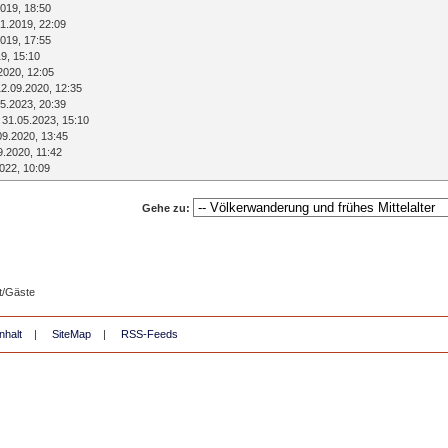
019, 18:50
1.2019, 22:09
019, 17:55
9, 15:10
2020, 12:05
12.09.2020, 12:35
5.2023, 20:39
 31.05.2023, 15:10
09.2020, 13:45
9.2020, 11:42
022, 10:09
Gehe zu:
t/Gäste
nhalt
|
SiteMap
|
RSS-Feeds