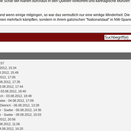
eine Schar der Alanen durchaus in den Quellen vorkommt und karthagische Münzen 
und wenn einige mitgingen, so war das vermutlich nur eine wintige Minderheit. Die
nien mehrfach kämpften, sondern in ihrem galizischen "Nationalstaat" in NW-Spani
:57
2012, 15:34
8.2012, 15:49
2012, 17:05
08.2012, 17:35
3.08.2012, 17:44
 03.08.2012, 18:40
ich
- 03.08.2012, 18:48
ebe
- 04.08.2012, 17:09
Dietrich
- 06.08.2012, 13:28
n
-
Suebe
- 06.08.2012, 14:36
n
-
Suebe
- 09.08.2012, 15:03
2012, 20:56
08.2012, 11:06
4.08.2012, 16:20