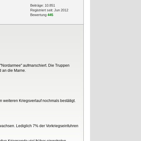
Beiträge: 10.851
Registriert seit: Jun 2012
Bewertung
445
 "Nordarmee" aufmarschiert. Die Truppen
d an die Marne.
n weiteren Kriegsverlauf nochmals bestätigt.
ewachsen. Lediglich 7% der Vorkriegseinfuhren
ve Kriegsende viel früher eingetreten.