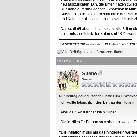
neu auszurichten. D.h. die Briten hätten zwis
Russland aufgrund dessen Expansion in Mittela
Außenpolitik in Lateinamerika hatte das Ziel, 
und Kolonialpolitik emotionslos, vom historis
Das schließt aber nicht aus, dass die Briten 
antideutsche Politik der Briten seit 1871 (wen
"
Geschichte erleuchtet den Verstand, veredelt d
13.11.2013, 16:29
Suebe
Saubär
RE: Beitrag der deutschen Flotte zum 1. Weltkri
Ich wollte tatsächlich den Beitrag der Flotte im
Aber dein Post ist natürlich Super.
Die letztlich für Europa so verhängnisvollen 
"Die Inflation muss als das hingestellt werd