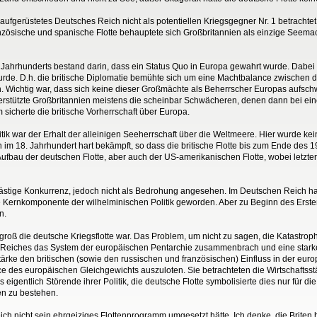
m aufgerüstetes Deutsches Reich nicht als potentiellen Kriegsgegner Nr. 1 betrachtet
anzösische und spanische Flotte behauptete sich Großbritannien als einzige Seemac
9. Jahrhunderts bestand darin, dass ein Status Quo in Europa gewahrt wurde. Dabei
urde. D.h. die britische Diplomatie bemühte sich um eine Machtbalance zwische
. Wichtig war, dass sich keine dieser Großmächte als Beherrscher Europas aufsch
terstützte Großbritannien meistens die scheinbar Schwächeren, denen dann bei e
sicherte die britische Vorherrschaft über Europa.
olitik war der Erhalt der alleinigen Seeherrschaft über die Weltmeere. Hier wurde 
 im 18. Jahrhundert hart bekämpft, so dass die britische Flotte bis zum Ende des 
ufbau der deutschen Flotte, aber auch der US-amerikanischen Flotte, wobei letztere 
lästige Konkurrenz, jedoch nicht als Bedrohung angesehen. Im Deutschen Reich ha
ernkomponente der wilhelminischen Politik geworden. Aber zu Beginn des Ersten W
n.
 groß die deutsche Kriegsflotte war. Das Problem, um nicht zu sagen, die Katastroph
 Reiches das System der europäischen Pentarchie zusammenbrach und eine starke
Stärke den britischen (sowie den russischen und französischen) Einfluss in der euro
nce des europäischen Gleichgewichts auszuloten. Sie betrachteten die Wirtschaftss
entlich Störende ihrer Politik, die deutsche Flotte symbolisierte dies nur für die Ö
en zu bestehen.
nicht sein ehrgeiziges Flottenprogramm umgesetzt hätte. Ich denke, die Briten h