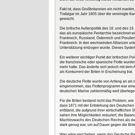
Fakt ist, dass Großbritannien ein nicht mariti
Trafalgar im Jahr 1805 über die vereinigte fr
gewacht.
Die britische Außenpolitik des 18. und des 1
das als europäische Pentarchie bezeichnet w
Frankreich, Russland, Österreich und Preußen
Frankreich. In den wechselnden Allianzen un
Unterstützung entzogen wurde. Dieses System 
Ein weiterer wichtiger Punkt der britischen P
die französische oder spanische Flotte wurden
mehr hatte. Das änderte sich jedoch mit dem A
als Konkurrent der Briten in Erscheinung trat.
Die deutsche Flotte wurde von Anfang an als 
eingenommen, das Flottenprogramm war eine K
deutschen Marine zahlenmäßig weit überlege
Für die Briten bestand nicht das Problem, wie
dass 1871 mit der Entstehung des Deutschen
entstand, die aufgrund ihrer wirtschaftlichen 
sahen ihre Möglichkeiten reduziert, die Bala
Machtzuwachs des Deutschen Reiches als das eig
stark genug war, um auf Dauer gegen die Brit
Was wäre geschehen, wenn das Deutsche Reich 