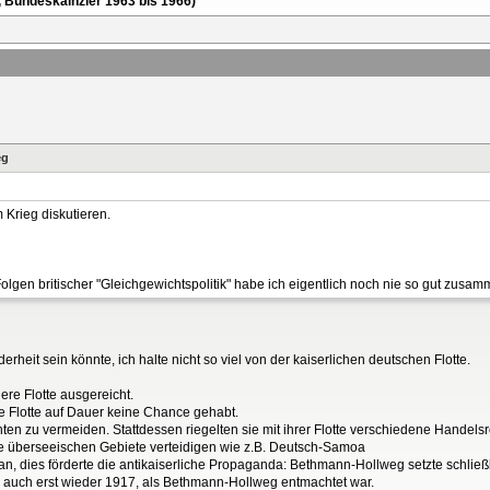
, Bundeskalnzler 1963 bis 1966)
eg
m Krieg diskutieren.
Folgen britischer "Gleichgewichtspolitik" habe ich eigentlich noch nie so gut zusa
heit sein könnte, ich halte nicht so viel von der kaiserlichen deutschen Flotte.
ere Flotte ausgereicht.
che Flotte auf Dauer keine Chance gehabt.
achten zu vermeiden. Stattdessen riegelten sie mit ihrer Flotte verschiedene Hande
ine überseeischen Gebiete verteidigen wie z.B. Deutsch-Samoa
en an, dies förderte die antikaiserliche Propaganda: Bethmann-Hollweg setzte schli
rte auch erst wieder 1917, als Bethmann-Hollweg entmachtet war.