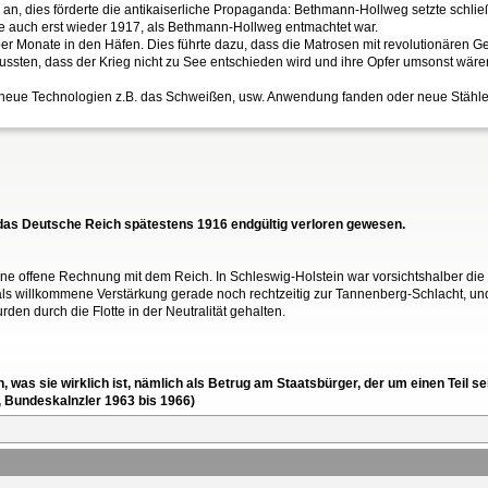
ten an, dies förderte die antikaiserliche Propaganda: Bethmann-Hollweg setzte schl
erte auch erst wieder 1917, als Bethmann-Hollweg entmachtet war.
 über Monate in den Häfen. Dies führte dazu, dass die Matrosen mit revolutionäre
wussten, dass der Krieg nicht zu See entschieden wird und ihre Opfer umsonst wäre
ss neue Technologien z.B. das Schweißen, usw. Anwendung fanden oder neue Stähle 
r das Deutsche Reich spätestens 1916 endgültig verloren gewesen.
ne offene Rechnung mit dem Reich. In Schleswig-Holstein war vorsichtshalber die
e als willkommene Verstärkung gerade noch rechtzeitig zur Tannenberg-Schlacht, un
n durch die Flotte in der Neutralität gehalten.
en, was sie wirklich ist, nämlich als Betrug am Staatsbürger, der um einen Tei
, Bundeskalnzler 1963 bis 1966)