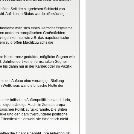
 hätte. Seit der siegreichen Schlacht von
ht. Auf diesen Status wurde eifersüchtig
 bediente man sich eines Herrschaftssystems,
n den anderen europäischen Großmächten
wingen konnte, wie z.B. das napoleonische
inem zu großen Machtzuwachs die
keine Konkurrenz geduldet, mögliche Gegner wie
19. Jahrhundert keinen ernsthaften Gegner
bis dahin nur in der Karibik oder im Pazifik
tte der Aufbau eine vorrangige Stellung
eltkriegs war die britische Flotte der
e der britischen Außenpolitik bestand darin,
, eigenständige Macht in Zentraleuropa
päischen Politik zurückdrängte. Die Briten
tärke und den damit verbundene politische
ffentlichkeit, obwohl sie tatsächlich nicht
ätten die Chance gehabt, ihre Außenpolitik