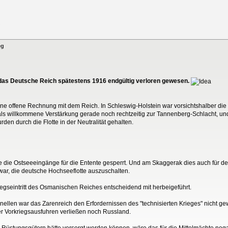
eg
r das Deutsche Reich spätestens 1916 endgültig verloren gewesen.
ne offene Rechnung mit dem Reich. In Schleswig-Holstein war vorsichtshalber die
e als willkommene Verstärkung gerade noch rechtzeitig zur Tannenberg-Schlacht, un
n durch die Flotte in der Neutralität gehalten.
de die Ostseeeingänge für die Entente gesperrt. Und am Skaggerak dies auch für de
 war, die deutsche Hochseeflotte auszuschalten.
iegseintritt des Osmanischen Reiches entscheidend mit herbeigeführt.
nellen war das Zarenreich den Erfordernissen des "technisierten Krieges" nicht g
r Vorkriegsausfuhren verließen noch Russland.
üstungsgütern hätte versorgt werden können, wäre das für die Mittelmächte negati