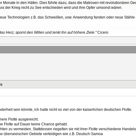
über Monate in den Häfen. Dies führte dazu, dass die Matrosen mit revolutionären
dass der Krieg nicht zu See entschieden wird und ihre Opfer umsonst wären.
s neue Technologien z.B. das Schweißen, usw. Anwendung fanden oder neue Stähle e
as Herz, spornt den Willen und lenkt ihn auf höhere Ziele."
Cicero
eg
rheit sein könnte, ich halte nicht so viel von der kaiserlichen deutschen Flotte.
nere Flotte ausgereicht.
che Flotte auf Dauer keine Chance gehabt.
lachten zu vermeiden. Stattdessen riegelten sie mit ihrer Flotte verschiedene Hand
eine überseeischen Gebiete verteidigen wie z.B. Deutsch-Samoa