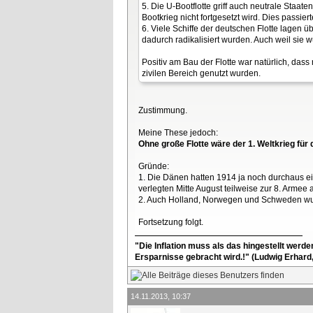
5. Die U-Bootflotte griff auch neutrale Staa
Bootkrieg nicht fortgesetzt wird. Dies passi
6. Viele Schiffe der deutschen Flotte lagen
dadurch radikalisiert wurden. Auch weil sie 
Positiv am Bau der Flotte war natürlich, da
zivilen Bereich genutzt wurden.
Zustimmung.
Meine These jedoch:
Ohne große Flotte wäre der 1. Weltkrieg fü
Gründe:
1. Die Dänen hatten 1914 ja noch durchaus ei
verlegten Mitte August teilweise zur 8. Arme
2. Auch Holland, Norwegen und Schweden wurde
Fortsetzung folgt.
"Die Inflation muss als das hingestellt werd
Ersparnisse gebracht wird.!" (Ludwig Erhard
14.11.2013, 10:37