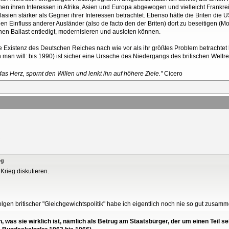
chen ihren Interessen in Afrika, Asien und Europa abgewogen und vielleicht Frankr
sien stärker als Gegner ihrer Interessen betrachtet. Ebenso hätte die Briten die
den Einfluss anderer Ausländer (also de facto den der Briten) dort zu beseitigen (Mo
chen Ballast entledigt, modernisieren und ausloten können.
die Existenz des Deutschen Reiches nach wie vor als ihr größtes Problem betrachte
n man will: bis 1990) ist sicher eine Ursache des Niedergangs des britischen Weltre
as Herz, spornt den Willen und lenkt ihn auf höhere Ziele."
Cicero
eg
 Krieg diskutieren.
Folgen britischer "Gleichgewichtspolitik" habe ich eigentlich noch nie so gut zusam
en, was sie wirklich ist, nämlich als Betrug am Staatsbürger, der um einen Tei