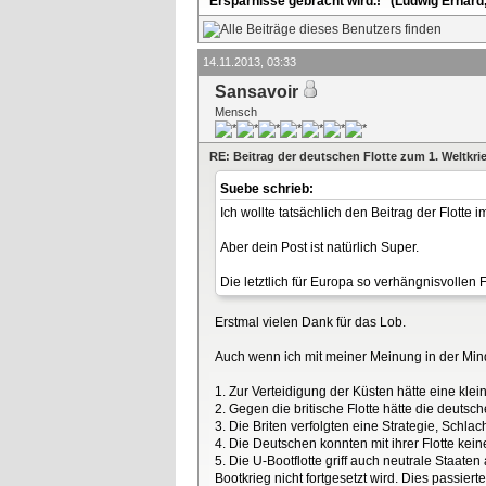
Ersparnisse gebracht wird.!" (Ludwig Erhard
14.11.2013, 03:33
Sansavoir
Mensch
RE: Beitrag der deutschen Flotte zum 1. Weltkri
Suebe schrieb:
Ich wollte tatsächlich den Beitrag der Flotte i
Aber dein Post ist natürlich Super.
Die letztlich für Europa so verhängnisvollen 
Erstmal vielen Dank für das Lob.
Auch wenn ich mit meiner Meinung in der Minder
1. Zur Verteidigung der Küsten hätte eine klein
2. Gegen die britische Flotte hätte die deuts
3. Die Briten verfolgten eine Strategie, Schl
4. Die Deutschen konnten mit ihrer Flotte ke
5. Die U-Bootflotte griff auch neutrale Staat
Bootkrieg nicht fortgesetzt wird. Dies passie