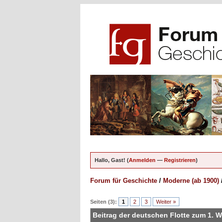
Hallo, Gast! (
Anmelden
—
Registrieren
)
Forum für Geschichte
/
Moderne (ab 1900)
ungen - 0 im Durchschnitt
Seiten (3):
1
2
3
Weiter »
Beitrag der deutschen Flotte zum 1. W