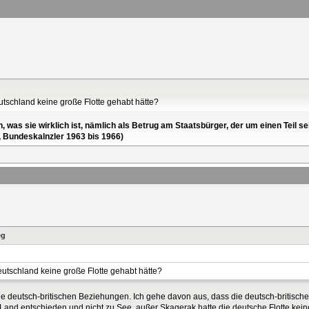
utschland keine große Flotte gehabt hätte?
en, was sie wirklich ist, nämlich als Betrug am Staatsbürger, der um einen Tei
, Bundeskalnzler 1963 bis 1966)
eg
eutschland keine große Flotte gehabt hätte?
 die deutsch-britischen Beziehungen. Ich gehe davon aus, dass die deutsch-britisc
u Land entschieden und nicht zu See, außer Skagerak hatte die deutsche Flotte ke