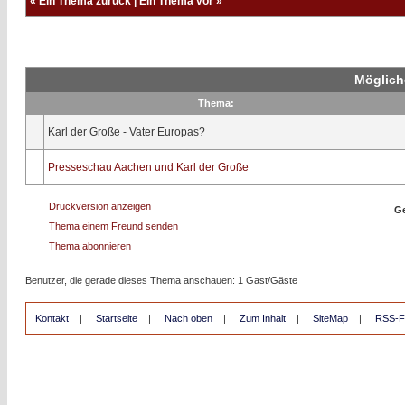
«
Ein Thema zurück
|
Ein Thema vor
»
Möglich
Thema:
Karl der Große - Vater Europas?
Presseschau Aachen und Karl der Große
Druckversion anzeigen
Ge
Thema einem Freund senden
Thema abonnieren
Benutzer, die gerade dieses Thema anschauen: 1 Gast/Gäste
Kontakt
|
Startseite
|
Nach oben
|
Zum Inhalt
|
SiteMap
|
RSS-F