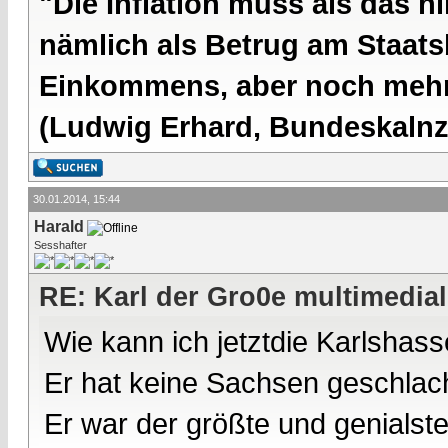
"Die Inflation muss als das hi
nämlich als Betrug am Staatsb
Einkommens, aber noch mehr 
(Ludwig Erhard, Bundeskalnzl
30.01.2014, 15:44
Harald
Sesshafter
RE: Karl der Gro0e multimedial
Wie kann ich jetztdie Karlshas
Er hat keine Sachsen geschlacht
Er war der größte und genialst