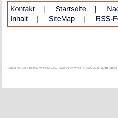
Kontakt
|
Startseite
|
Na
Inhalt
|
SiteMap
|
RSS-F
Deutsche Übersetzung:
MyBBoard.de
, Powered by
MyBB
, © 2002-2026
MyBB Group