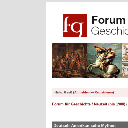
Hallo, Gast! (
Anmelden
—
Registrieren
)
Forum für Geschichte
/
Neuzeit (bis 1900)
en - 0 im Durchschnitt
Deutsch-Amerikanische Mythen