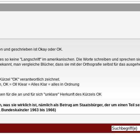
en und geschrieben ist Okay oder OK.
bt es so keine "Langschrift" im amerikanischen. Die Worte schreiben und sprechen si
bekannt, man vergleiche Blücher, dass sie mit der Orthografie selbst für das aus
ürzel "OK" verantwortlich zeichnet.
, OK = Oll Klear = Alles Klar = alles in Ordnung
sen für die an und für sich "unklare" Herkunft des Kürzels OK
en, was sie wirklich ist, nämlich als Betrug am Staatsbürger, der um einen Tei
, Bundeskalnzler 1963 bis 1966)