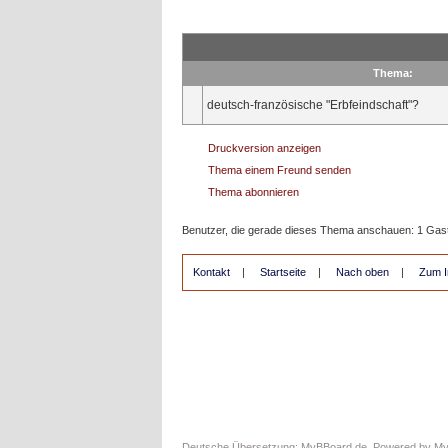
Thema:
deutsch-französische "Erbfeindschaft"?
Druckversion anzeigen
Thema einem Freund senden
Thema abonnieren
Benutzer, die gerade dieses Thema anschauen: 1 Gas
Kontakt
|
Startseite
|
Nach oben
|
Zum I
Deutsche Übersetzung:
MyBBoard.de
, Powered by
M