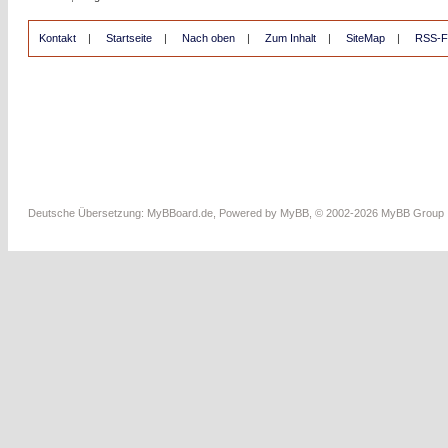
Kontakt
|
Startseite
|
Nach oben
|
Zum Inhalt
|
SiteMap
|
RSS-F
Deutsche Übersetzung:
MyBBoard.de
, Powered by
MyBB
, © 2002-2026
MyBB Group