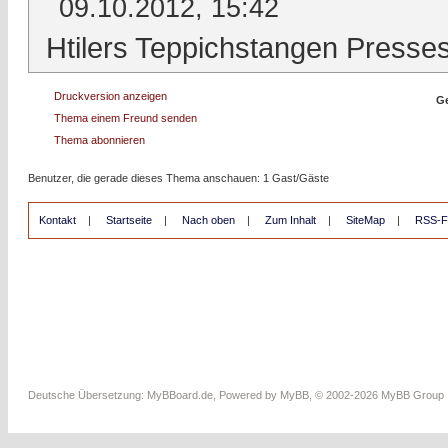
09.10.2012, 15:42
Htilers Teppichstangen Presse
Druckversion anzeigen
Ge
Thema einem Freund senden
Thema abonnieren
Benutzer, die gerade dieses Thema anschauen: 1 Gast/Gäste
Kontakt
|
Startseite
|
Nach oben
|
Zum Inhalt
|
SiteMap
|
RSS-F
Deutsche Übersetzung:
MyBBoard.de
, Powered by
MyBB
, © 2002-2026
MyBB Group