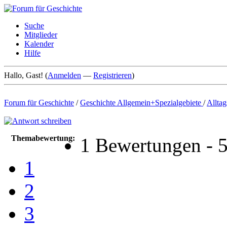
Suche
Mitglieder
Kalender
Hilfe
Hallo, Gast! (
Anmelden
—
Registrieren
)
Forum für Geschichte
/
Geschichte Allgemein+Spezialgebiete
/
Alltag
Themabewertung:
1 Bewertungen - 5
1
2
3