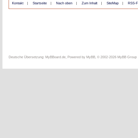
Kontakt
|
Startseite
|
Nach oben
|
Zum Inhalt
|
SiteMap
|
RSS-F
Deutsche Übersetzung:
MyBBoard.de
, Powered by
MyBB
, © 2002-2026
MyBB Group