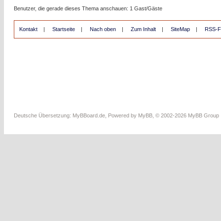
Benutzer, die gerade dieses Thema anschauen: 1 Gast/Gäste
Kontakt
|
Startseite
|
Nach oben
|
Zum Inhalt
|
SiteMap
|
RSS-F
Deutsche Übersetzung:
MyBBoard.de
, Powered by
MyBB
, © 2002-2026
MyBB Group