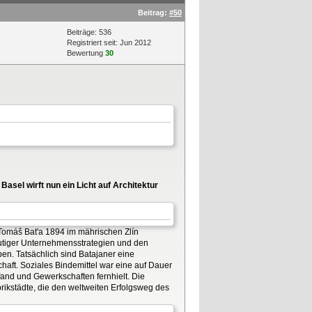
Beitrag:
#50
Beiträge: 536
Registriert seit: Jun 2012
Bewertung
30
sel wirft nun ein Licht auf Architektur
 Tomáš Bat'a 1894 im mährischen Zlín
eutiger Unternehmensstrategien und den
en. Tatsächlich sind Batajaner eine
aft. Soziales Bindemittel war eine auf Dauer
fand und Gewerkschaften fernhielt. Die
rikstädte, die den weltweiten Erfolgsweg des