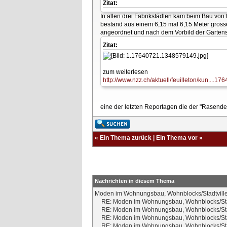
Zitat:
In allen drei Fabrikstädten kam beim Bau vo
bestand aus einem 6,15 mal 6,15 Meter gros
angeordnet und nach dem Vorbild der Gartens
Zitat:
zum weiterlesen
http://www.nzz.ch/aktuell/feuilleton/kun....1
eine der letzten Reportagen die der "Rasende
«
Ein Thema zurück
|
Ein Thema vor
»
Nachrichten in diesem Thema
Moden im Wohnungsbau, Wohnblocks/Stadtvill
RE: Moden im Wohnungsbau, Wohnblocks/Sta
RE: Moden im Wohnungsbau, Wohnblocks/Sta
RE: Moden im Wohnungsbau, Wohnblocks/Sta
RE: Moden im Wohnungsbau, Wohnblocks/Sta