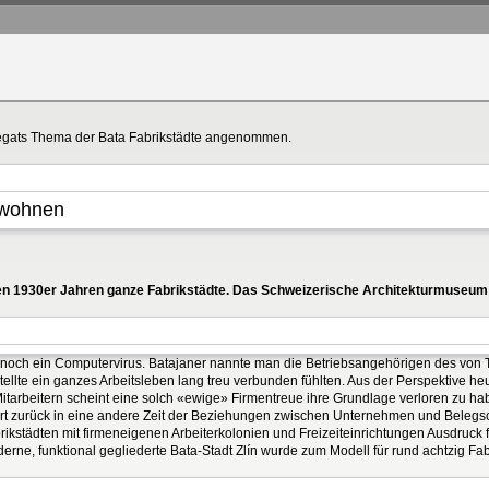
negats Thema der Bata Fabrikstädte angenommen.
l wohnen
n 1930er Jahren ganze Fabrikstädte. Das Schweizerische Architekturmuseum Ba
r noch ein Computervirus. Batajaner nannte man die Betriebsangehörigen des von
llte ein ganzes Arbeitsleben lang treu verbunden fühlten. Aus der Perspektive h
arbeitern scheint eine solch «ewige» Firmentreue ihre Grundlage verloren zu hab
hrt zurück in eine andere Zeit der Beziehungen zwischen Unternehmen und Belegsch
rikstädten mit firmeneigenen Arbeiterkolonien und Freizeiteinrichtungen Ausdruck 
rne, funktional gegliederte Bata-Stadt Zlín wurde zum Modell für rund achtzig Fab