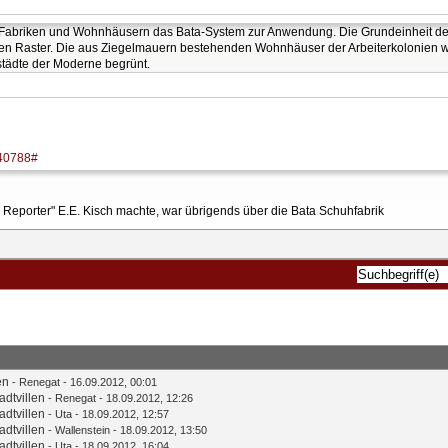
n Fabriken und Wohnhäusern das Bata-System zur Anwendung. Die Grundeinheit des
sen Raster. Die aus Ziegelmauern bestehenden Wohnhäuser der Arbeiterkolonien 
tädte der Moderne begrünt.
7640788#
 Reporter" E.E. Kisch machte, war übrigends über die Bata Schuhfabrik
en
-
Renegat
- 16.09.2012, 00:01
dtvillen
-
Renegat
- 18.09.2012, 12:26
dtvillen
-
Uta
- 18.09.2012, 12:57
dtvillen
-
Wallenstein
- 18.09.2012, 13:50
dtvillen
-
Uta
- 18.09.2012, 16:04