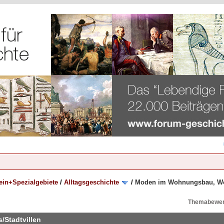
ein+Spezialgebiete
/
Alltagsgeschichte
/
Moden im Wohnungsbau, Woh
Themabewer
Stadtvillen