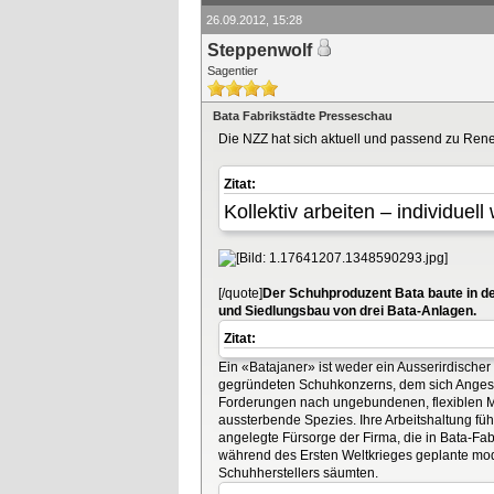
26.09.2012, 15:28
Steppenwolf
Sagentier
Bata Fabrikstädte Presseschau
Die NZZ hat sich aktuell und passend zu Re
Zitat:
Kollektiv arbeiten – individuel
[/quote]
Der Schuhproduzent Bata baute in de
und Siedlungsbau von drei Bata-Anlagen.
Zitat:
Ein «Batajaner» ist weder ein Ausserirdische
gegründeten Schuhkonzerns, dem sich Angeste
Forderungen nach ungebundenen, flexiblen Mit
aussterbende Spezies. Ihre Arbeitshaltung fü
angelegte Fürsorge der Firma, die in Bata-Fab
während des Ersten Weltkrieges geplante mode
Schuhherstellers säumten.