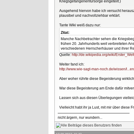
Kriegsgefangenenfürsorge eingeteilt.)
Ausgehend hiervon habe ich versucht herauszuf
plausibel und nachvollziehbar erklärt.
Tante Wiki weiß dazu nur:
Zitat:
Manche Nachbetrachter sehen die Kriegsbegeis
frühen 20. Jahrhunderts weit verbreiteten An
verschiedenen Herrscherhäuser und ihrer Re
Quelle:
http://de.wikipedia.org/wiki/Erster_Wel
Weiter fand ich:
http://www.wie-sagt-man-noch.de/wissen/l...er
Aber woher rührte diese Begeisterung wirklic
War diese Begeisterung am Ende dafür mitver
Lassen sich aus diesen Überlegungen viellei
Vielleicht habt ihr ja Lust, mit mir über diese
nicht ärgern, nur wundern...