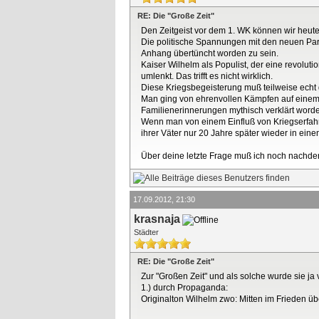
RE: Die "Große Zeit"
Den Zeitgeist vor dem 1. WK können wir heute
Die politische Spannungen mit den neuen Part
Anhang übertüncht worden zu sein.
Kaiser Wilhelm als Populist, der eine revolu
umlenkt. Das trifft es nicht wirklich.
Diese Kriegsbegeisterung muß teilweise echt
Man ging von ehrenvollen Kämpfen auf einem a
Familienerinnerungen mythisch verklärt word
Wenn man von einem Einfluß von Kriegserfahr
ihrer Väter nur 20 Jahre später wieder in eine
Über deine letzte Frage muß ich noch nachdenke
17.09.2012, 21:30
krasnaja
Städter
RE: Die "Große Zeit"
Zur "Großen Zeit" und als solche wurde sie ja
1.) durch Propaganda:
Originalton Wilhelm zwo: Mitten im Frieden übe