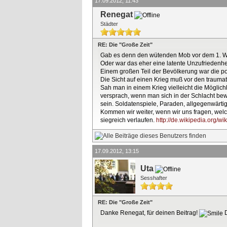
17.09.2012, 11:43
Renegat
Städter
RE: Die "Große Zeit"
Gab es denn den wütenden Mob vor dem 1. W
Oder war das eher eine latente Unzufriedenhei
Einem großen Teil der Bevölkerung war die pol
Die Sicht auf einen Krieg muß vor den trauma
Sah man in einem Krieg vielleicht die Möglich
versprach, wenn man sich in der Schlacht bew
sein. Soldatenspiele, Paraden, allgegenwärtig
Kommen wir weiter, wenn wir uns fragen, welc
siegreich verlaufen.
http://de.wikipedia.org/wi
17.09.2012, 13:15
Uta
Sesshafter
RE: Die "Große Zeit"
Danke Renegat, für deinen Beitrag!
D