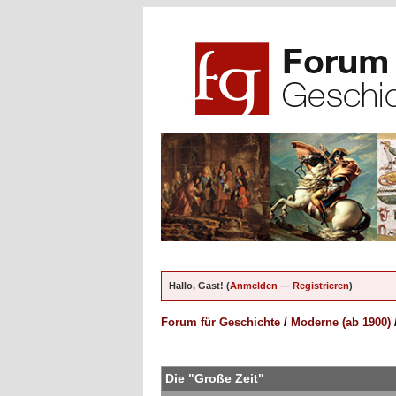
Hallo, Gast! (
Anmelden
—
Registrieren
)
Forum für Geschichte
/
Moderne (ab 1900)
ungen - 0 im Durchschnitt
Die "Große Zeit"