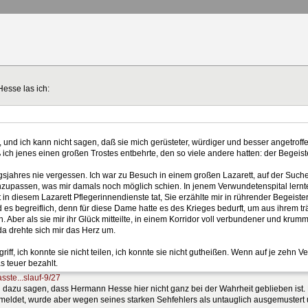
esse las ich:
und ich kann nicht sagen, daß sie mich gerüsteter, würdiger und besser angetroffe
ch jenes einen großen Trostes entbehrte, den so viele andere hatten: der Begeister
egsjahres nie vergessen. Ich war zu Besuch in einem großen Lazarett, auf der Suche
einzupassen, was mir damals noch möglich schien. In jenem Verwundetenspital lernte 
zt in diesem Lazarett Pflegerinnendienste tat, Sie erzählte mir in rührender Begeister
d es begreiflich, denn für diese Dame hatte es des Krieges bedurft, um aus ihrem t
. Aber als sie mir ihr Glück mitteilte, in einem Korridor voll verbundener und kr
da drehte sich mir das Herz um.
riff, ich konnte sie nicht teilen, ich konnte sie nicht gutheißen. Wenn auf je zehn 
 teuer bezahlt.
ste...slauf-9/27
dazu sagen, dass Hermann Hesse hier nicht ganz bei der Wahrheit geblieben ist. E
gemeldet, wurde aber wegen seines starken Sehfehlers als untauglich ausgemustert 