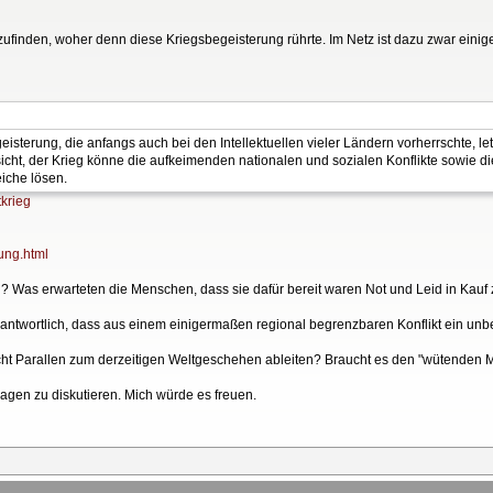
inden, woher denn diese Kriegsbegeisterung rührte. Im Netz ist dazu zwar einiges
terung, die anfangs auch bei den Intellektuellen vieler Ländern vorherrschte, let
sicht, der Krieg könne die aufkeimenden nationalen und sozialen Konflikte sowie 
iche lösen.
tkrieg
ung.html
h? Was erwarteten die Menschen, dass sie dafür bereit waren Not und Leid in Kau
antwortlich, dass aus einem einigermaßen regional begrenzbaren Konflikt ein u
cht Parallen zum derzeitigen Weltgeschehen ableiten? Braucht es den "wütenden 
 Fragen zu diskutieren. Mich würde es freuen.