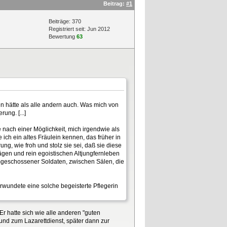
Beitrag:
#1
Beiträge: 370
Registriert seit: Jun 2012
Bewertung
63
n hätte als alle andern auch. Was mich von
ung. [...]
 nach einer Möglichkeit, mich irgendwie als
ich ein altes Fräulein kennen, das früher in
ung, wie froh und stolz sie sei, daß sie diese
rägen und rein egoistischen Altjungfernleben
ummgeschossener Soldaten, zwischen Sälen, die
Verwundete eine solche begeisterte Pflegerin
r hatte sich wie alle anderen "guten
und zum Lazarettdienst, später dann zur