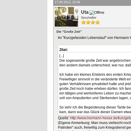
17.09.2012, 10:06
Uta
Sesshafter
Die "Große Zeit"
Im "Kurzgefassten Lebenslauf" von Hermann H
Zitat:
[...]
Die sogenannte große Zeit war angebrochen, 
den andern damals unterschied, war nur, daß i
Ich habe ein kleines Erlebnis des ersten Kri
Freiwilliger sinnvoll in die veränderte Welt 
guten Verhältnissen privatistert hatte und jet
große Zeit noch habe erleben dürfen. Ich fan
ein tätiges und wertvolleres Leben zu machen
voll von Amputierten und Sterbenden lagen, 
So sehr ich die Begeisterung dieser Tante beg
kam, dann war das Glück dieser Damen etwas
Quelle:
http://www.hermann-hesse.de/kurzgefas
(Eigene Anmerkung: Man muss vielleicht noch 
Patrioten" auch, freiwillig zum Kriegsdienst 