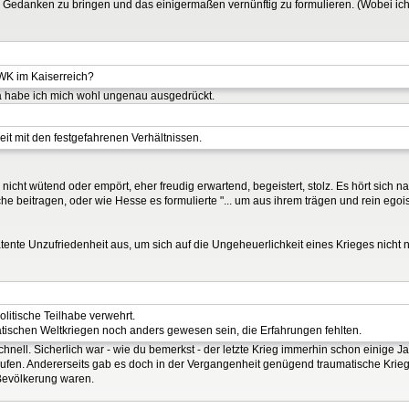
Gedanken zu bringen und das einigermaßen vernünftig zu formulieren. (Wobei ich j
WK im Kaiserreich?
a habe ich mich wohl ungenau ausgedrückt.
it mit den festgefahrenen Verhältnissen.
cht wütend oder empört, eher freudig erwartend, begeistert, stolz. Es hört sich n
ache beitragen, oder wie Hesse es formulierte "... um aus ihrem trägen und rein egoi
latente Unzufriedenheit aus, um sich auf die Ungeheuerlichkeit eines Krieges nicht 
litische Teilhabe verwehrt.
atischen Weltkriegen noch anders gewesen sein, die Erfahrungen fehlten.
ell. Sicherlich war - wie du bemerkst - der letzte Krieg immerhin schon einige Ja
laufen. Andererseits gab es doch in der Vergangenheit genügend traumatische Kri
 Bevölkerung waren.