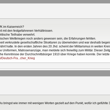
K im Kaiserreich?
t mit den festgefahrenen Verhältnissen.
itische Teilhabe verwehrt.
tischen Weltkriegen noch anders gewesen sein, die Erfahrungen fehlten.
keit verkrustete gesellschaftliche Strukturen zu überwinden und war deshalb begei
ährt hatte. In den ersten Jahren des 20 Jhd. scheint der Militarismus in weiten K
e Uniformen, Matrosenanzüge, man meldete sich freiwillig zum Militär. Dieser Zeitge
he Kenntnisse der Durchschnittsbürger 1910 über Kriege haben konnte. Der letzte 
ki/Deutsch-Fra...cher_Krieg
u bringst wie immer mit wenigen Worten gezielt auf den Punkt, wofür ich gefühlte 