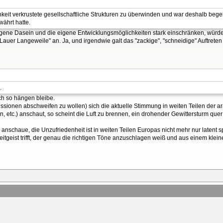
hkeit verkrustete gesellschaftliche Strukturen zu überwinden und war deshalb bege
ährt hatte.
eigene Dasein und die eigene Entwicklungsmöglichkeiten stark einschränken, würd
Lauer Langeweile" an. Ja, und irgendwie galt das "zackige", "schneidige" Auftreten
.
ch so hängen bleibe.
ussionen abschweifen zu wollen) sich die aktuelle Stimmung in weiten Teilen der a
n, etc.) anschaut, so scheint die Luft zu brennen, ein drohender Gewittersturm que
anschaue, die Unzufriedenheit ist in weiten Teilen Europas nicht mehr nur latent s
itgeist trifft, der genau die richtigen Töne anzuschlagen weiß und aus einem klein