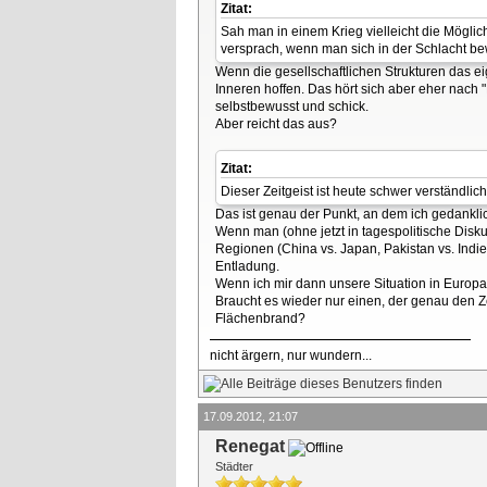
Zitat:
Sah man in einem Krieg vielleicht die Möglic
versprach, wenn man sich in der Schlacht bew
Wenn die gesellschaftlichen Strukturen das 
Inneren hoffen. Das hört sich aber eher nach "
selbstbewusst und schick.
Aber reicht das aus?
Zitat:
Dieser Zeitgeist ist heute schwer verständlich
Das ist genau der Punkt, an dem ich gedankli
Wenn man (ohne jetzt in tagespolitische Disk
Regionen (China vs. Japan, Pakistan vs. Indie
Entladung.
Wenn ich mir dann unsere Situation in Europa 
Braucht es wieder nur einen, der genau den Ze
Flächenbrand?
nicht ärgern, nur wundern...
17.09.2012, 21:07
Renegat
Städter