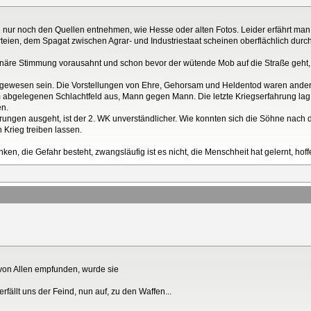
 nur noch den Quellen entnehmen, wie Hesse oder alten Fotos. Leider erfährt man 
eien, dem Spagat zwischen Agrar- und Industriestaat scheinen oberflächlich durch
tionäre Stimmung vorausahnt und schon bevor der wütende Mob auf die Straße geht,
 gewesen sein. Die Vorstellungen von Ehre, Gehorsam und Heldentod waren ander
bgelegenen Schlachtfeld aus, Mann gegen Mann. Die letzte Kriegserfahrung lag 40
en.
ungen ausgeht, ist der 2. WK unverständlicher. Wie konnten sich die Söhne nac
n Krieg treiben lassen.
n, die Gefahr besteht, zwangsläufig ist es nicht, die Menschheit hat gelernt, hoffe
 von Allen empfunden, wurde sie
rfällt uns der Feind, nun auf, zu den Waffen...