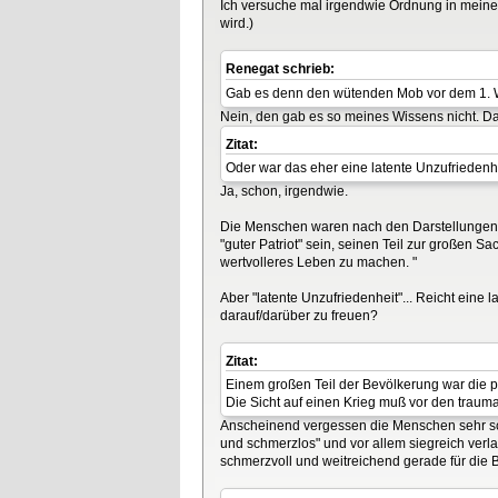
Ich versuche mal irgendwie Ordnung in meine 
wird.)
Renegat schrieb:
Gab es denn den wütenden Mob vor dem 1. 
Nein, den gab es so meines Wissens nicht. D
Zitat:
Oder war das eher eine latente Unzufriedenhe
Ja, schon, irgendwie.
Die Menschen waren nach den Darstellungen ni
"guter Patriot" sein, seinen Teil zur großen S
wertvolleres Leben zu machen. "
Aber "latente Unzufriedenheit"... Reicht eine 
darauf/darüber zu freuen?
Zitat:
Einem großen Teil der Bevölkerung war die po
Die Sicht auf einen Krieg muß vor den traum
Anscheinend vergessen die Menschen sehr schn
und schmerzlos" und vor allem siegreich ver
schmerzvoll und weitreichend gerade für die