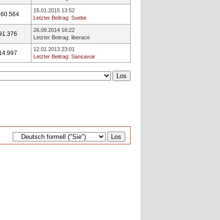
15.01.2015 13:52
60.564
Letzter Beitrag
:
Suebe
26.09.2014 16:22
91.376
Letzter Beitrag
:
liberace
12.01.2013 23:01
14.997
Letzter Beitrag
:
Sansavoir