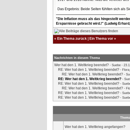
Das Ergebnis: Beide Seiten fühlten sich als Sie
"Die Inflation muss als das hingestellt werd
Ersparnisse gebracht wird.!" (Ludwig Erhard
«
Ein Thema zurück
|
Ein Thema vor
»
Nachrichten in diesem Thema
Wer hat den 1. Weltkrieg beendet?
-
Suebe
- 23.1
RE: Wer hat den 1. Weltkrieg beendet?
-
Flor
RE: Wer hat den 1. Weltkrieg beendet?
-
Su
RE: Wer hat den 1. Weltkrieg beendet?
-
Sue
RE: Wer hat den 1. Weltkrieg beendet?
-
Sueb
RE: Wer hat den 1. Weltkrieg beendet?
-
Fl
RE: Wer hat den 1. Weltkrieg beendet?
-
Sueb
RE: Wer hat den 1. Weltkrieg beendet?
-
Sueb
Thema
Wer hat den 1. Weltkrieg angefangen?