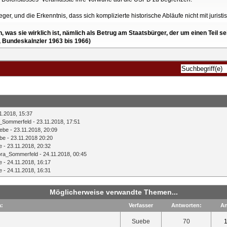
ger, und die Erkenntnis, dass sich komplizierte historische Abläufe nicht mit juristi
en, was sie wirklich ist, nämlich als Betrug am Staatsbürger, der um einen Tei
, Bundeskalnzler 1963 bis 1966)
1.2018, 15:37
a_Sommerfeld
- 23.11.2018, 17:51
ebe
- 23.11.2018, 20:09
be
- 23.11.2018 20:20
e
- 23.11.2018, 20:32
ora_Sommerfeld
- 24.11.2018, 00:45
e
- 24.11.2018, 16:17
e
- 24.11.2018, 16:31
Möglicherweise verwandte Themen...
:
Verfasser
Antworten:
An
Suebe
70
1