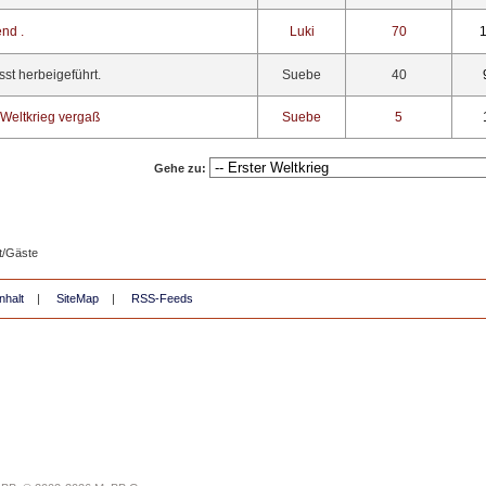
end .
Luki
70
1
st herbeigeführt.
Suebe
40
Weltkrieg vergaß
Suebe
5
Gehe zu:
t/Gäste
nhalt
|
SiteMap
|
RSS-Feeds