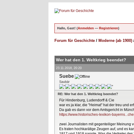
Hallo, Gast! (
Anmelden
—
Registrieren
)
Forum für Geschichte
/
Moderne (ab 1900)
ungen - 0 im Durchschnitt
Wer hat den 1. Weltkrieg beendet?
23.11.2018, 20:20
Suebe
Saubär
RE: Wer hat den 1. Weltkrieg beendet?
Für Hindenburg, Ludendorff & Cie
war es ja klar, die "Heimat" hat der treu und
Da gab es dann vor dem Amtsgericht in Münc
https://www.historisches-lexikon-bayerns...ch
zwei Journalisten mit gegenteiliger Meinung v
Es traten hochkarätige Zeugen auf, und es 
1917 und 1918 nannte. Was die Vertreter des 