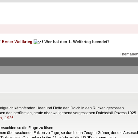
/
Erster Weltkrieg
/
Wer hat den 1. Weltkrieg beendet?
Themabew
 erfolgreich kämpfenden Heer und Flotte den Dolch in den Rücken gestossen.
hen den berühmten, heute aber weitgehend vergessenen Dolchstoß-Pozess 1925.
en,_1925
ersuchten so die Frage zu lösen.
kamen überraschende Fakten zu Tage, so durch den Zeugen Gröner, der die Abspr
"Dolchstosses" veranlasste ihre Vorwürfe auf die USPD zu begrenzen.