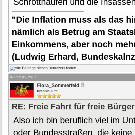
Schrotthaufen und die Insasse
"Die Inflation muss als das hi
nämlich als Betrug am Staatsb
Einkommens, aber noch mehr 
(Ludwig Erhard, Bundeskalnzl
07.02.2019, 20:07
Flora_Sommerfeld
furchtlos & treu
RE: Freie Fahrt für freie Bürger
Also ich bin beruflich viel im 
oder Bundesstraßen, die kein