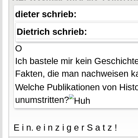
dieter schrieb:
Dietrich schrieb:
O
Ich bastele mir kein Geschich
Fakten, die man nachweisen k
Welche Publikationen von Histo
unumstritten?
E i n. e i n z i g e r S a t z !