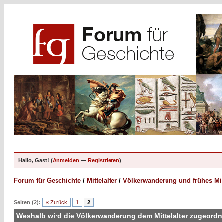
Hallo, Gast! (
Anmelden
—
Registrieren
)
Forum für Geschichte
/
Mittelalter
/
Völkerwanderung und frühes Mitt
Seiten (2):
« Zurück
1
2
Weshalb wird die Völkerwanderung dem Mittelalter zugeord