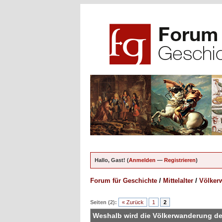
Hallo, Gast! (
Anmelden
—
Registrieren
)
Forum für Geschichte
/
Mittelalter
/
Völkerw
ungen - 5 im Durchschnitt
Seiten (2):
« Zurück
1
2
Weshalb wird die Völkerwanderung de