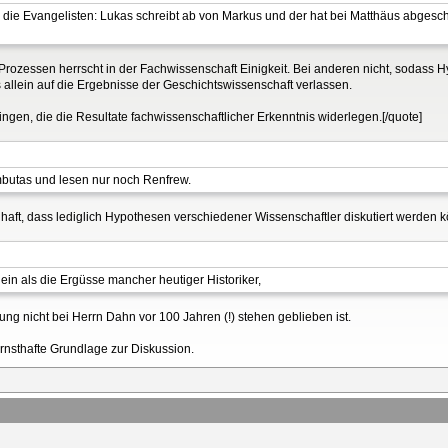
die Evangelisten: Lukas schreibt ab von Markus und der hat bei Matthäus abgesch
Prozessen herrscht in der Fachwissenschaft Einigkeit. Bei anderen nicht, sodass 
s allein auf die Ergebnisse der Geschichtswissenschaft verlassen.
ingen, die die Resultate fachwissenschaftlicher Erkenntnis widerlegen.[/quote]
butas und lesen nur noch Renfrew.
lhaft, dass lediglich Hypothesen verschiedener Wissenschaftler diskutiert werden 
ein als die Ergüsse mancher heutiger Historiker,
ung nicht bei Herrn Dahn vor 100 Jahren (!) stehen geblieben ist.
rnsthafte Grundlage zur Diskussion.