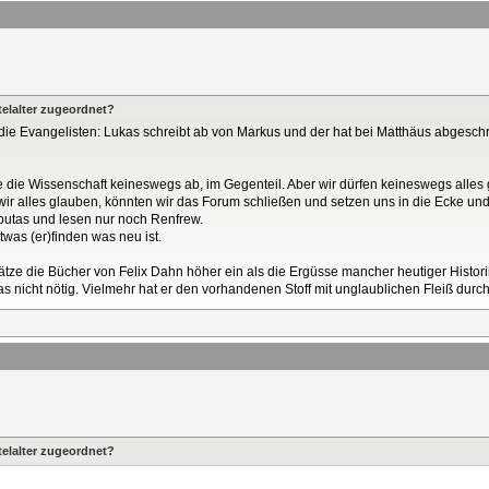
elalter zugeordnet?
e Evangelisten: Lukas schreibt ab von Markus und der hat bei Matthäus abgeschr
 die Wissenschaft keineswegs ab, im Gegenteil. Aber wir dürfen keineswegs alles
wir alles glauben, könnten wir das Forum schließen und setzen uns in die Ecke und
utas und lesen nur noch Renfrew.
was (er)finden was neu ist.
hätze die Bücher von Felix Dahn höher ein als die Ergüsse mancher heutiger Histor
nicht nötig. Vielmehr hat er den vorhandenen Stoff mit unglaublichen Fleiß durch
elalter zugeordnet?