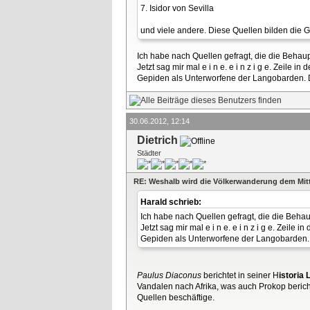
7. Isidor von Sevilla
und viele andere. Diese Quellen bilden die 
Ich habe nach Quellen gefragt, die die Behau
Jetzt sag mir mal e i n e. e i n z i g e. Zeil
Gepiden als Unterworfene der Langobarden. Du
30.06.2012, 12:14
Dietrich
Städter
RE: Weshalb wird die Völkerwanderung dem Mitt
Harald schrieb:
Ich habe nach Quellen gefragt, die die Beha
Jetzt sag mir mal e i n e. e i n z i g e. Zei
Gepiden als Unterworfene der Langobarden. D
Paulus Diaconus
berichtet in seiner H
istoria
Vandalen nach Afrika, was auch Prokop bericht
Quellen beschäftige.