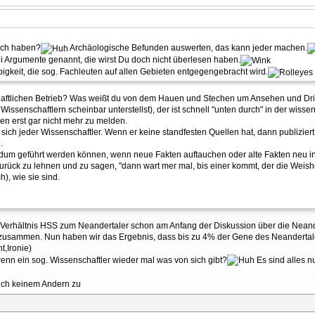
Fach haben?
Archäologische Befunden auswerten, das kann jeder machen.
Argumente genannt, die wirst Du doch nicht überlesen haben.
bigkeit, die sog. Fachleuten auf allen Gebieten entgegengebracht wird.
chaftlichen Betrieb? Was weißt du von dem Hauen und Stechen um Ansehen und Drit
" Wissenschaftlern scheinbar unterstellst), der ist schnell "unten durch" in der wis
n erst gar nicht mehr zu melden.
sich jeder Wissenschaftler. Wenn er keine standfesten Quellen hat, dann publizie
.
um geführt werden können, wenn neue Fakten auftauchen oder alte Fakten neu inte
zurück zu lehnen und zu sagen, "dann wart mer mal, bis einer kommt, der die Weishe
h), wie sie sind.
m Verhältnis HSS zum Neandertaler schon am Anfang der Diskussion über die Neand
 zusammen. Nun haben wir das Ergebnis, dass bis zu 4% der Gene des Neandertale
t,Ironie)
wenn ein sog. Wissenschaftler wieder mal was von sich gibt?
Es sind alles n
auch keinem Andern zu