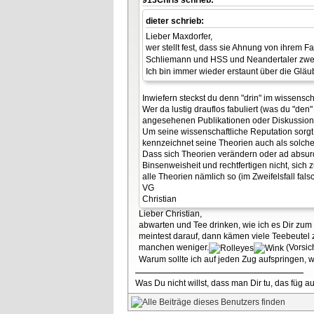
dieter schrieb:
Lieber Maxdorfer,
wer stellt fest, dass sie Ahnung von ihrem 
Schliemann und HSS und Neandertaler zwei 
Ich bin immer wieder erstaunt über die Gläu
Inwiefern steckst du denn "drin" im wissens
Wer da lustig drauflos fabuliert (was du "den
angesehenen Publikationen oder Diskussione
Um seine wissenschaftliche Reputation sorgt 
kennzeichnet seine Theorien auch als solche
Dass sich Theorien verändern oder ad absurd
Binsenweisheit und rechtfertigen nicht, sich 
alle Theorien nämlich so (im Zweifelsfall falsc
VG
Christian
Lieber Christian,
abwarten und Tee drinken, wie ich es Dir zu
meintest darauf, dann kämen viele Teebeutel
manchen weniger.
(Vorsich
Warum sollte ich auf jeden Zug aufspringen, 
Was Du nicht willst, dass man Dir tu, das füg 