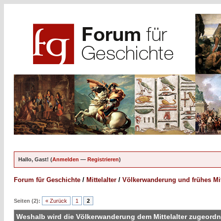
Hallo, Gast! (
Anmelden
—
Registrieren
)
Forum für Geschichte
/
Mittelalter
/
Völkerwanderung und frühes Mitt
Seiten (2):
« Zurück
1
2
Weshalb wird die Völkerwanderung dem Mittelalter zugeord