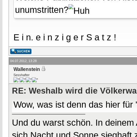
unumstritten?
E i n. e i n z i g e r S a t z !
04.07.2012, 13:28
Wallenstein
Sesshafter
RE: Weshalb wird die Völkerwa
Wow, was ist denn das hier für
Und du warst schön. In deinem
sich Nacht und Sonne sieghaft 