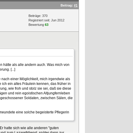
Beitrag:
#1
Beiträge: 370
Registriert seit: Jun 2012
Bewertung
63
n hätte als alle andern auch. Was mich von
ung. [...]
 nach einer Möglichkeit, mich irgendwie als
ich ein altes Fräulein kennen, das früher in
ung, wie froh und stolz sie sei, daß sie diese
rägen und rein egoistischen Altjungfernleben
ummgeschossener Soldaten, zwischen Sälen, die
Verwundete eine solche begeisterte Pflegerin
r hatte sich wie alle anderen "guten
und zum Lazarettdienst, später dann zur