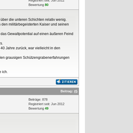
Registriert seit: Jun 2012
Bewertung
80
über die unteren Schichten relativ wenig.
 den militärbegeisterten Kaiser und seinen
 das Gewaltpotential auf einen äußeren Feind
s.
 Jahre zurück, war vielleicht in den
h den grausigen Schützengrabenerfahrungen
 ich.
Beitrag:
#5
Beiträge: 878
Registriert seit: Jun 2012
Bewertung
49