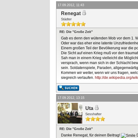
17.09.2012, 11:43
Renegat
Städter
RE: Die "Große Zeit"
Gab es denn den wütenden Mob vor dem 1. W
Oder war das eher eine latente Unzufriedenhei
Einem großen Teil der Bevölkerung war die pol
Die Sicht auf einen Krieg muß vor den trauma
Sah man in einem Krieg vielleicht die Möglich
versprach, wenn man sich in der Schlacht bew
sein. Soldatenspiele, Paraden, allgegenwärtig
Kommen wir weiter, wenn wir uns fragen, welc
siegreich verlaufen.
http://de.wikipedia.org/wi
17.09.2012, 13:15
Uta
Sesshafter
RE: Die "Große Zeit"
Danke Renegat, für deinen Beitrag!
D