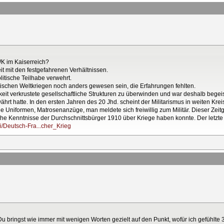
K im Kaiserreich?
t mit den festgefahrenen Verhältnissen.
itische Teilhabe verwehrt.
tischen Weltkriegen noch anders gewesen sein, die Erfahrungen fehlten.
keit verkrustete gesellschaftliche Strukturen zu überwinden und war deshalb begei
ährt hatte. In den ersten Jahren des 20 Jhd. scheint der Militarismus in weiten K
e Uniformen, Matrosenanzüge, man meldete sich freiwillig zum Militär. Dieser Zeitge
he Kenntnisse der Durchschnittsbürger 1910 über Kriege haben konnte. Der letzte 
ki/Deutsch-Fra...cher_Krieg
u bringst wie immer mit wenigen Worten gezielt auf den Punkt, wofür ich gefühlte 