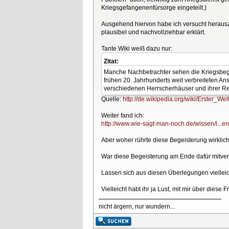
Kriegsgefangenenfürsorge eingeteilt.)
Ausgehend hiervon habe ich versucht herauszuf
plausibel und nachvollziehbar erklärt.
Tante Wiki weiß dazu nur:
Zitat:
Manche Nachbetrachter sehen die Kriegsbegeis
frühen 20. Jahrhunderts weit verbreiteten An
verschiedenen Herrscherhäuser und ihrer Re
Quelle:
http://de.wikipedia.org/wiki/Erster_Wel
Weiter fand ich:
http://www.wie-sagt-man-noch.de/wissen/l...er
Aber woher rührte diese Begeisterung wirklic
War diese Begeisterung am Ende dafür mitver
Lassen sich aus diesen Überlegungen viellei
Vielleicht habt ihr ja Lust, mit mir über diese
nicht ärgern, nur wundern...