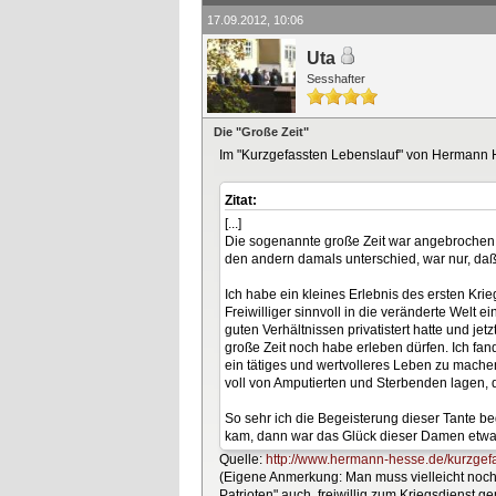
17.09.2012, 10:06
Uta
Sesshafter
Die "Große Zeit"
Im "Kurzgefassten Lebenslauf" von Hermann H
Zitat:
[...]
Die sogenannte große Zeit war angebrochen, 
den andern damals unterschied, war nur, daß i
Ich habe ein kleines Erlebnis des ersten Kri
Freiwilliger sinnvoll in die veränderte Welt 
guten Verhältnissen privatistert hatte und jet
große Zeit noch habe erleben dürfen. Ich fan
ein tätiges und wertvolleres Leben zu machen
voll von Amputierten und Sterbenden lagen, 
So sehr ich die Begeisterung dieser Tante beg
kam, dann war das Glück dieser Damen etwas
Quelle:
http://www.hermann-hesse.de/kurzgefas
(Eigene Anmerkung: Man muss vielleicht noch 
Patrioten" auch, freiwillig zum Kriegsdienst 