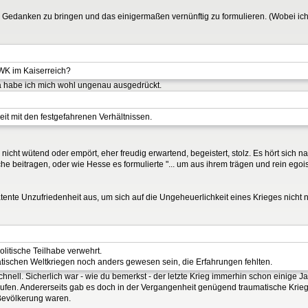
Gedanken zu bringen und das einigermaßen vernünftig zu formulieren. (Wobei ich j
WK im Kaiserreich?
a habe ich mich wohl ungenau ausgedrückt.
it mit den festgefahrenen Verhältnissen.
cht wütend oder empört, eher freudig erwartend, begeistert, stolz. Es hört sich n
ache beitragen, oder wie Hesse es formulierte "... um aus ihrem trägen und rein egoi
latente Unzufriedenheit aus, um sich auf die Ungeheuerlichkeit eines Krieges nicht 
litische Teilhabe verwehrt.
atischen Weltkriegen noch anders gewesen sein, die Erfahrungen fehlten.
ell. Sicherlich war - wie du bemerkst - der letzte Krieg immerhin schon einige Ja
laufen. Andererseits gab es doch in der Vergangenheit genügend traumatische Kri
 Bevölkerung waren.