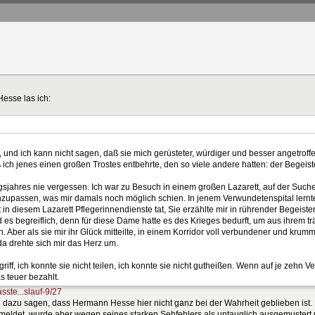
esse las ich:
und ich kann nicht sagen, daß sie mich gerüsteter, würdiger und besser angetroffe
ch jenes einen großen Trostes entbehrte, den so viele andere hatten: der Begeister
egsjahres nie vergessen. Ich war zu Besuch in einem großen Lazarett, auf der Suche
einzupassen, was mir damals noch möglich schien. In jenem Verwundetenspital lernte 
zt in diesem Lazarett Pflegerinnendienste tat, Sie erzählte mir in rührender Begeister
d es begreiflich, denn für diese Dame hatte es des Krieges bedurft, um aus ihrem t
. Aber als sie mir ihr Glück mitteilte, in einem Korridor voll verbundener und kr
da drehte sich mir das Herz um.
riff, ich konnte sie nicht teilen, ich konnte sie nicht gutheißen. Wenn auf je zehn 
 teuer bezahlt.
ste...slauf-9/27
dazu sagen, dass Hermann Hesse hier nicht ganz bei der Wahrheit geblieben ist. E
gemeldet, wurde aber wegen seines starken Sehfehlers als untauglich ausgemustert 