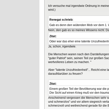
Ich versuche mal irgendwie Ordnung in meine 
wird.)
Renegat schrieb:
Gab es denn den wütenden Mob vor dem 1. 
Nein, den gab es so meines Wissens nicht. D
Zitat:
Oder war das eher eine latente Unzufriedenhe
Ja, schon, irgendwie.
Die Menschen waren nach den Darstellungen ni
"guter Patriot" sein, seinen Teil zur großen S
wertvolleres Leben zu machen. "
Aber "latente Unzufriedenheit"... Reicht eine 
darauf/darüber zu freuen?
Zitat:
Einem großen Teil der Bevölkerung war die po
Die Sicht auf einen Krieg muß vor den traum
Anscheinend vergessen die Menschen sehr schn
und schmerzlos" und vor allem siegreich ver
schmerzvoll und weitreichend gerade für die