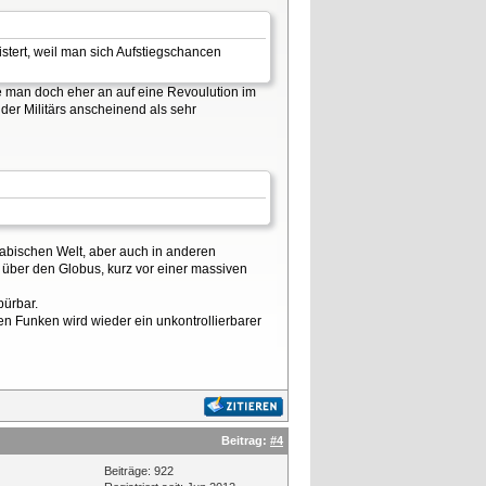
istert, weil man sich Aufstiegschancen
e man doch eher an auf eine Revoulution im
 der Militärs anscheinend als sehr
rabischen Welt, aber auch in anderen
r über den Globus, kurz vor einer massiven
pürbar.
en Funken wird wieder ein unkontrollierbarer
Beitrag:
#4
Beiträge: 922