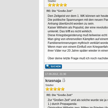
Städter
RE: Die "Große Zeit"
Den Zeitgeist vor dem 1. WK können wir heute
Die politische Spannungen mit den neuen Part
Anhang übertüncht worden zu sein.
Kaiser Wilhelm als Populist, der eine revolu
umlenkt. Das trifft es nicht wirklich.
Diese Kriegsbegeisterung muß teilweise echt
Man ging von ehrenvollen Kämpfen auf einem a
Familienerinnerungen mythisch verklärt word
Wenn man von einem Einfluß von Kriegserfahr
ihrer Väter nur 20 Jahre später wieder in eine
Über deine letzte Frage muß ich noch nachdenke
17.09.2012, 21:30
krasnaja
Städter
RE: Die "Große Zeit"
Zur "Großen Zeit" und als solche wurde sie ja
1.) durch Propaganda:
Originalton Wilhelm zwo: Mitten im Frieden übe