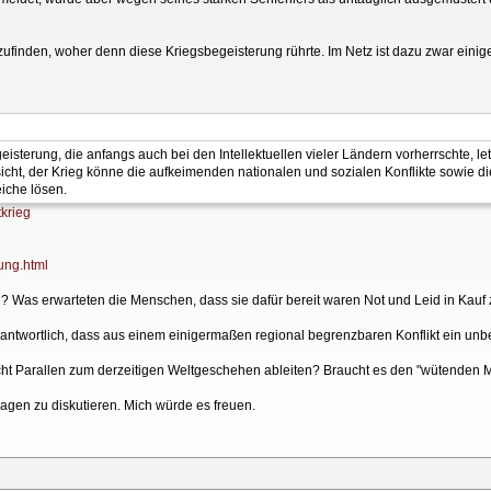
inden, woher denn diese Kriegsbegeisterung rührte. Im Netz ist dazu zwar einiges
terung, die anfangs auch bei den Intellektuellen vieler Ländern vorherrschte, let
sicht, der Krieg könne die aufkeimenden nationalen und sozialen Konflikte sowie 
iche lösen.
tkrieg
ung.html
h? Was erwarteten die Menschen, dass sie dafür bereit waren Not und Leid in Kau
antwortlich, dass aus einem einigermaßen regional begrenzbaren Konflikt ein u
cht Parallen zum derzeitigen Weltgeschehen ableiten? Braucht es den "wütenden 
 Fragen zu diskutieren. Mich würde es freuen.