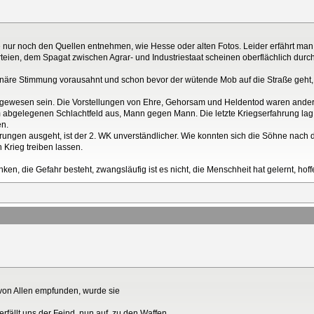
 nur noch den Quellen entnehmen, wie Hesse oder alten Fotos. Leider erfährt man 
eien, dem Spagat zwischen Agrar- und Industriestaat scheinen oberflächlich durch
tionäre Stimmung vorausahnt und schon bevor der wütende Mob auf die Straße geht,
 gewesen sein. Die Vorstellungen von Ehre, Gehorsam und Heldentod waren ander
bgelegenen Schlachtfeld aus, Mann gegen Mann. Die letzte Kriegserfahrung lag 40
en.
ungen ausgeht, ist der 2. WK unverständlicher. Wie konnten sich die Söhne nac
n Krieg treiben lassen.
n, die Gefahr besteht, zwangsläufig ist es nicht, die Menschheit hat gelernt, hoffe
 von Allen empfunden, wurde sie
rfällt uns der Feind, nun auf, zu den Waffen...