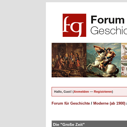
Hallo, Gast! (
Anmelden
—
Registrieren
)
Forum für Geschichte
/
Moderne (ab 1900)
en - 0 im Durchschnitt
Die "Große Zeit"