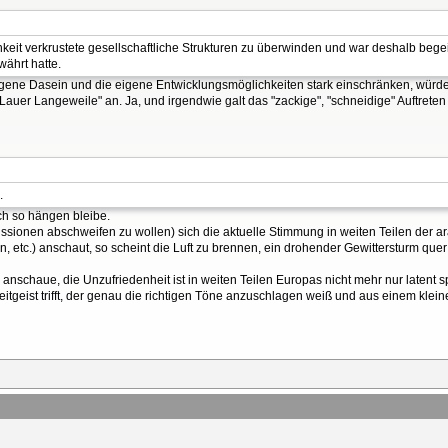
hkeit verkrustete gesellschaftliche Strukturen zu überwinden und war deshalb bege
ährt hatte.
eigene Dasein und die eigene Entwicklungsmöglichkeiten stark einschränken, würd
Lauer Langeweile" an. Ja, und irgendwie galt das "zackige", "schneidige" Auftreten
.
ch so hängen bleibe.
ussionen abschweifen zu wollen) sich die aktuelle Stimmung in weiten Teilen der a
n, etc.) anschaut, so scheint die Luft zu brennen, ein drohender Gewittersturm que
anschaue, die Unzufriedenheit ist in weiten Teilen Europas nicht mehr nur latent s
itgeist trifft, der genau die richtigen Töne anzuschlagen weiß und aus einem klein