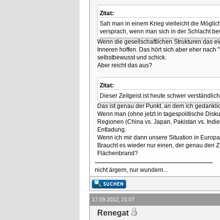
Zitat:
Sah man in einem Krieg vielleicht die Möglic
versprach, wenn man sich in der Schlacht bew
Wenn die gesellschaftlichen Strukturen das 
Inneren hoffen. Das hört sich aber eher nach "
selbstbewusst und schick.
Aber reicht das aus?
Zitat:
Dieser Zeitgeist ist heute schwer verständlich
Das ist genau der Punkt, an dem ich gedankli
Wenn man (ohne jetzt in tagespolitische Disk
Regionen (China vs. Japan, Pakistan vs. Indie
Entladung.
Wenn ich mir dann unsere Situation in Europa 
Braucht es wieder nur einen, der genau den Ze
Flächenbrand?
nicht ärgern, nur wundern...
17.09.2012, 21:07
Renegat