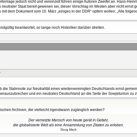
enlage jedoch nicht und vereinzelt führen einige Autoren Zweifel an. Hans-Heinric
 neutraler Staat bereit gewesen sei, dieser Vorschlag im Westen aber nicht ernst 
ens mit dem Dokument vom 10. März „einiges in der DDR“ opfern wollen. „Alle fol
endgültig beantwortet, so lange noch Historiker darüber streiten.
?
 ob die Stalinnote zur Neutralität eines wiedervereinigten Deutschlands ernst gemein
rauszubrechen und ein neutrales Deutschland an die Seite der Sowjetunion zu 
ischen Archiven, die vielleicht irgendwann zugänglich werden?
Der vernetzte Mensch von heute gerät in Gefahr,
die globalisierte Welt als eine Ansammlung von Zitaten zu erleben.
Doug Mack