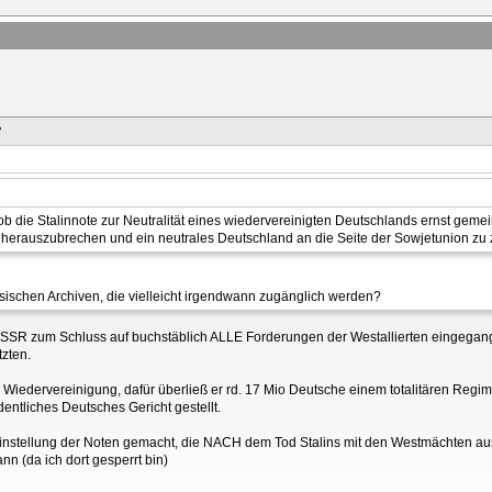
?
, ob die Stalinnote zur Neutralität eines wiedervereinigten Deutschlands ernst gemei
erauszubrechen und ein neutrales Deutschland an die Seite der Sowjetunion zu
sischen Archiven, die vielleicht irgendwann zugänglich werden?
e UdSSR zum Schluss auf buchstäblich ALLE Forderungen der Westallierten eingegange
zten.
ne Wiedervereinigung, dafür überließ er rd. 17 Mio Deutsche einem totalitären Regim
entliches Deutsches Gericht gestellt.
Einstellung der Noten gemacht, die NACH dem Tod Stalins mit den Westmächten a
nn (da ich dort gesperrt bin)