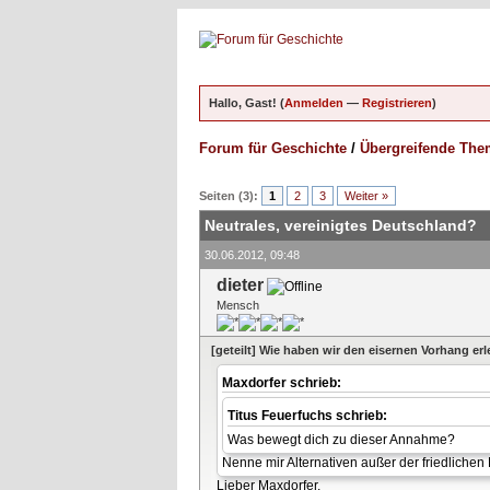
Hallo, Gast! (
Anmelden
—
Registrieren
)
Forum für Geschichte
/
Übergreifende Th
ungen - 3 im Durchschnitt
Seiten (3):
1
2
3
Weiter »
Neutrales, vereinigtes Deutschland?
30.06.2012, 09:48
dieter
Mensch
[geteilt] Wie haben wir den eisernen Vorhang erl
Maxdorfer schrieb:
Titus Feuerfuchs schrieb:
Was bewegt dich zu dieser Annahme?
Nenne mir Alternativen außer der friedlichen
Lieber Maxdorfer,