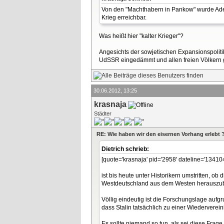
Von den "Machthabern in Pankow" wurde Adena
Krieg erreichbar.
Was heißt hier "kalter Krieger"?
Angesichts der sowjetischen Expansionspoliti
UdSSR eingedämmt und allen freien Völkern ge
30.06.2012, 13:25
krasnaja
Städter
RE: Wie haben wir den eisernen Vorhang erlebt 
Dietrich schrieb:
[quote='krasnaja' pid='2958' dateline='13410
ist bis heute unter Historikern umstritten, ob
Westdeutschland aus dem Westen herauszubr
Völlig eindeutig ist die Forschungslage aufg
dass Stalin tatsächlich zu einer Wiedervere
Es sollte niemand so tun, als sei diese Frage