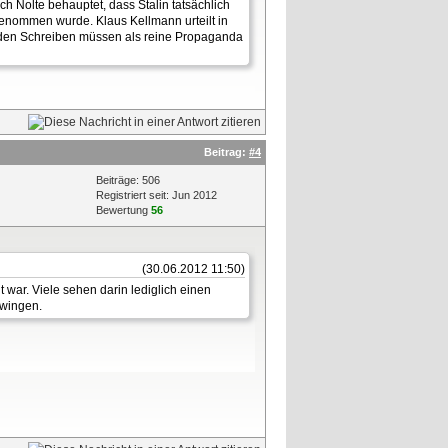
h Nolte behauptet, dass Stalin tatsächlich
genommen wurde. Klaus Kellmann urteilt in
genden Schreiben müssen als reine Propaganda
Beitrag:
#4
Beiträge: 506
Registriert seit: Jun 2012
Bewertung
56
(30.06.2012 11:50)
t war. Viele sehen darin lediglich einen
zwingen.