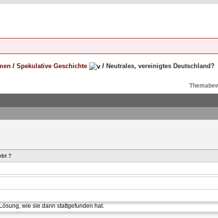
emen
/
Spekulative Geschichte
/
Neutrales, vereinigtes Deutschland?
Themabew
ebt ?
 Lösung, wie sie dann stattgefunden hat.