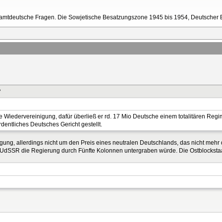
esamtdeutsche Fragen. Die Sowjetische Besatzungszone 1945 bis 1954, Deutscher
?
ine Wiedervereinigung, dafür überließ er rd. 17 Mio Deutsche einem totalitären Regi
entliches Deutsches Gericht gestellt.
gung, allerdings nicht um den Preis eines neutralen Deutschlands, das nicht meh
die UdSSR die Regierung durch Fünfte Kolonnen untergraben würde. Die Ostblockst