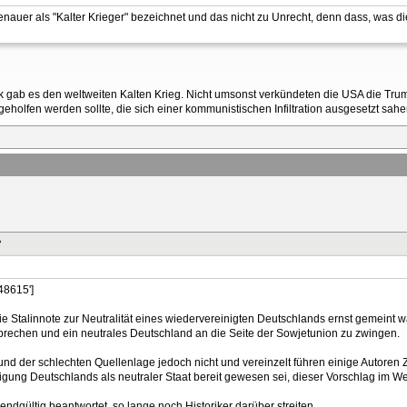
uer als "Kalter Krieger" bezeichnet und das nicht zu Unrecht, denn dass, was d
k gab es den weltweiten Kalten Krieg. Nicht umsonst verkündeten die USA die Tru
holfen werden sollte, die sich einer kommunistischen Infiltration ausgesetzt sahe
?
48615']
 die Stalinnote zur Neutralität eines wiedervereinigten Deutschlands ernst gemeint w
echen und ein neutrales Deutschland an die Seite der Sowjetunion zu zwingen.
rund der schlechten Quellenlage jedoch nicht und vereinzelt führen einige Autoren 
inigung Deutschlands als neutraler Staat bereit gewesen sei, dieser Vorschlag im 
 endgültig beantwortet, so lange noch Historiker darüber streiten.