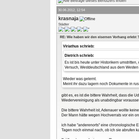
30.06.2012, 12:54
krasnaja
Städter
RE: Wie haben wir den eisernen Vorhang erlebt 
Viriathus schrieb:
Dietrich schrieb:
Es ist bis heute unter Historikern umstritten
Versuch, Westdeutschland aus dem Westen h
Wieder was gelernt.
Meint ihr dazu lagern noch Dokumente in rus
gibt es, es ist die bittere Wahrheit, dass di
Wiedervereinigung als unabdingbar vorausset
Die bittere Wahrheit ist, Adenauer wollte kei
Der Mann hätte wegen Hochverrats vor ein ord
ich habe "anderenorts" eine chronologische 
Tagen noch einmal nach, ob ich sie abrufen ka